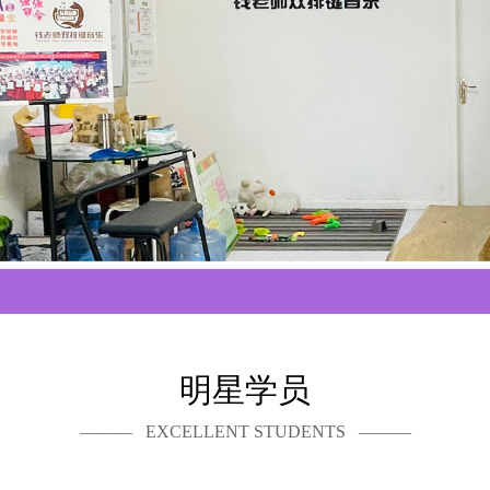
明星学员
——— EXCELLENT STUDENTS ———