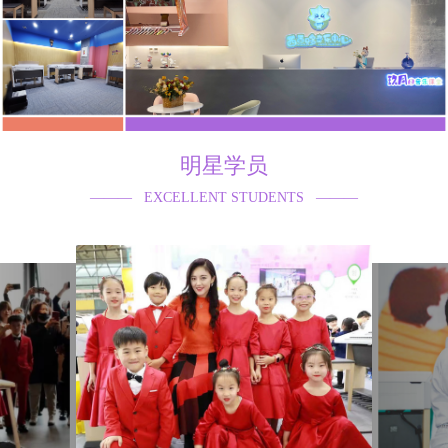
明星学员
——— EXCELLENT STUDENTS ———