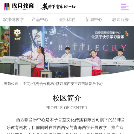
双排键教学
产品中心
演出比赛
新闻中心
教师服务
双排键
玖月商城
超级指尖秀
品牌动态
师资培训
课程体系
玖月智能音
音乐会
精彩活动
玖月教师俱
乐课堂
乐部
直营校区
央视演出
教育分享
玖月琴房
师资查询
音协考级
玖乐团
视频专区
玖月琴房云
全国师资招
双排键升级
课堂
聘
玖月·音悦岛
>
>
当前位置 ：
主页
优秀合作机构
陕西省西安市西西哆音乐中心
校区简介
——— PROFILE OF CENTER ———
西西哆音乐中心是木子音堂文化传播有限公司旗下的品牌音
乐教育机构，目前同时在陕西西安与青海西宁开展教学、推广双