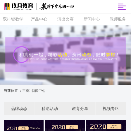
双排键教学
产品中心
演出比赛
新闻中心
教师服务
双排键
玖月商城
超级指尖秀
品牌动态
师资培训
课程体系
玖月智能音
音乐会
精彩活动
玖月教师俱
乐课堂
乐部
直营校区
央视演出
教育分享
玖月琴房
师资查询
音协考级
玖乐团
视频专区
玖月琴房云
全国师资招
双排键升级
课堂
聘
玖月·音悦岛
>
当前位置 ：
主页
新闻中心
品牌动态
精彩活动
教育分享
视频专区