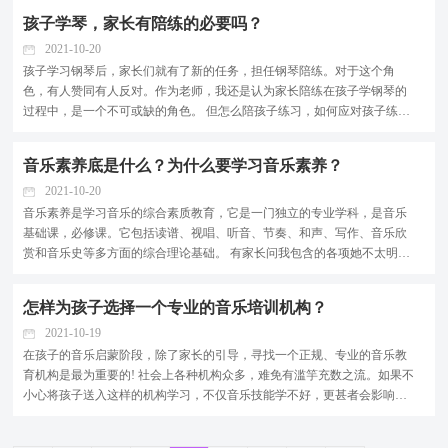
孩子学琴，家长有陪练的必要吗？
2021-10-20
孩子学习钢琴后，家长们就有了新的任务，担任钢琴陪练。对于这个角
色，有人赞同有人反对。作为老师，我还是认为家长陪练在孩子学钢琴的
过程中，是一个不可或缺的角色。 但怎么陪孩子练习，如何应对孩子练习
中产生的问题，什么时候从陪练中撤离让孩子自主学习，这是很多家长陪
练遇到的问题。 陪练主要在学琴初期，首先需要陪习惯 初学阶段是最需要
音乐素养底是什么？为什么要学习音乐素养？
家长陪伴的时期，...
2021-10-20
音乐素养是学习音乐的综合素质教育，它是一门独立的专业学科，是音乐
基础课，必修课。它包括读谱、视唱、听音、节奏、和声、写作、音乐欣
赏和音乐史等多方面的综合理论基础。 有家长问我包含的各项她不太明
白，这些到底是学什么的，下面简单给大家讲解一下： 读谱：能够让孩子
正确的读谱，随便给个谱子可以非常明确的知道谱子上体现出的音乐术语
怎样为孩子选择一个专业的音乐培训机构？
(表情、情绪、音乐...
2021-10-19
在孩子的音乐启蒙阶段，除了家长的引导，寻找一个正规、专业的音乐教
育机构是最为重要的! 社会上各种机构众多，难免有滥竽充数之流。如果不
小心将孩子送入这样的机构学习，不仅音乐技能学不好，更甚者会影响到
孩子之后的音乐之路。 如何为孩子选择专业的音乐教育机构?以下我们就为
大家提供一些简单、直观的判断方式，以供家长们参考和使用。 1、从价格