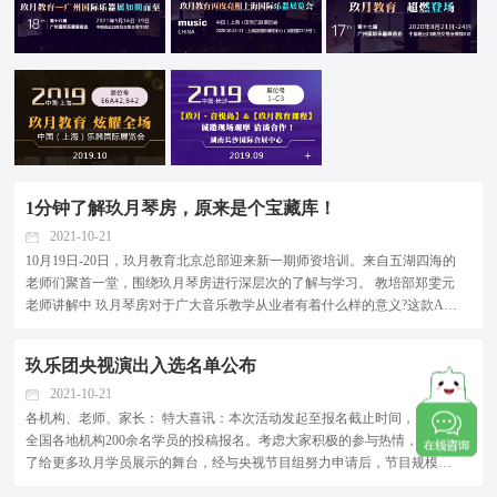
1分钟了解玖月琴房，原来是个宝藏库！
2021-10-21
10月19日-20日，玖月教育北京总部迎来新一期师资培训。来自五湖四海的
老师们聚首一堂，围绕玖月琴房进行深层次的了解与学习。 教培部郑雯元
老师讲解中 玖月琴房对于广大音乐教学从业者有着什么样的意义?这款App
可以给大家的弹奏、教学带来什么样的优质体验呢? 庞大的素材库 玖月琴
房目前已上架2000余首双排键乐曲，涵盖考级、古典、流行、影视经典、
玖乐团央视演出入选名单公布
民族乐曲类别丰富、...
2021-10-21
各机构、老师、家长： 特大喜讯：本次活动发起至报名截止时间，已收到
全国各地机构200余名学员的投稿报名。考虑大家积极的参与热情，同时为
了给更多玖月学员展示的舞台，经与央视节目组努力申请后，节目规模迎
来重磅升级!...