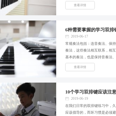
这不仅是孩子自己的事，家长
查看详情
况。 幼儿在接受儿童双排键教..
6种需要掌握的学习双排
2019-06-17
常规奏法包括：连音奏法、保
奏法，这些奏法相互联系，相互
基本的奏法，也是保持音奏法、
双排键具有音色多样性的特点
查看详情
学习，从木管乐器的摸、弦...
10个学习双排键应该注
2019-06-19
在我们日常的双排键练习中，
应该倡导的，而坏习惯是必须