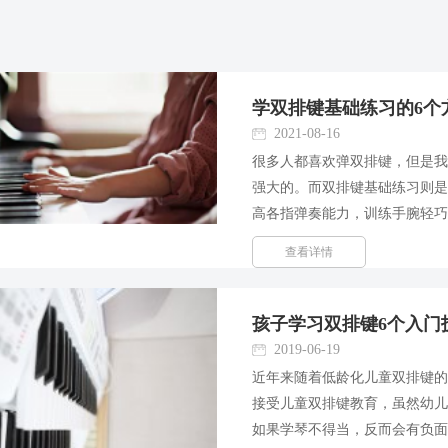
学双排键基础练习的6个
2021-08-16
很多人都喜欢弹双排键，但是
强大的。而双排键基础练习则
高各指弹奏能力，训练手腕轻
习小编来跟大家说说快速提高双
查看详情
复练习 在学习基础练习虽...
孩子学习双排键6个入门
2019-06-19
近年来随着低龄化儿童双排键的
接受儿童双排键教育，虽然幼
如果学琴不得当，反而会有负面