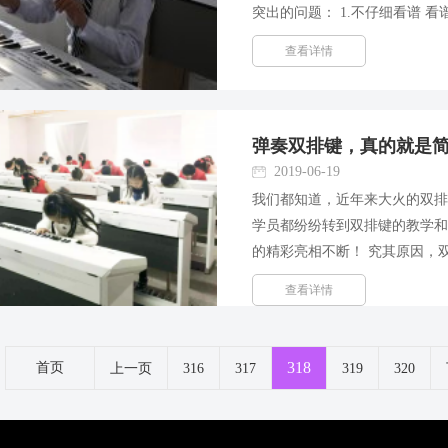
突出的问题： 1.不仔细看谱 
常只是把双排键电子琴的音符
查看详情
号，休止符号，和曲子的速度...
弹奏双排键，真的就是
2019-06-19
我们都知道，近年来大火的双
学员都纷纷转到双排键的教学
的精彩亮相不断！ 究其原因，
好者趋之若鹜！但是，你们真
查看详情
么？那就大错特错了！ 一般来..
318
首页
上一页
316
317
319
320