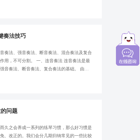
也需要加入其中，切勿急躁地对待孩子的练琴状
.
键奏法技巧
持音奏法、强音奏法、断音奏法、混合奏法及复合
作用，不可分割。 一、连音奏法 连音奏法是最
强音奏法、断音奏法、复合奏法的基础。 由于
，所以大家要从模仿不同音色的演奏中进行奏法的
意的问题
久而久之会养成一系列的练琴习惯，那么好习惯是
避免、改正的。我们会分几期归纳常见的一些比较