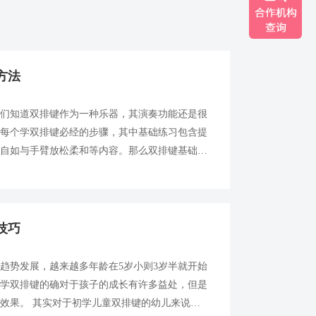
方法
我们知道双排键作为一种乐器，其演奏功能还是很
是每个学双排键必经的步骤，其中基础练习包含提
巧自如与手臂放松柔和等内容。那么双排键基础练
排键基础练习有哪些绝招吧。 1、有选择性地重
技巧
趋势发展，越来越多年龄在5岁小则3岁半就开始
儿学双排键的确对于孩子的成长有许多益处，但是
效果。 其实对于初学儿童双排键的幼儿来说，