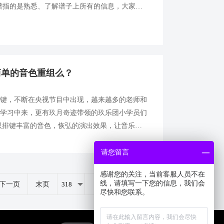
看谱指的是熟悉、了解谱子上所有的信息，大家通
识别出来，但是几乎忽略了谱子上的任何强弱记
简单的音色重组么？
排键，不断在央视节目中出现，越来越多的老师和
和学习中来，更有玖月奇迹带领的玖乐团小学员们
双排键丰富的音色，恢弘的演出效果，让音乐爱
的以为，弹奏双排键，真的就是简单的音色重组
.
请您留言
感谢您的关注，当前客服人员不在
线，请填写一下您的信息，我们会
下一页
末页
共
346
页
1726
条
尽快和您联系。