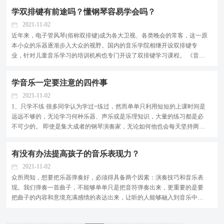
在学钢琴已经太晚了，一盆冰水浇了个透心凉。 成年...
学双排键有前途吗？懂钢琴容易学会吗？
2021-11-02
近年来，电子管风琴(俗称双排键)成为各大卫视、各类晚会的常客，这一原
本小众的乐器逐渐步入大众的视野。国内的音乐学院相继开设双排键专
业，针对儿童音乐学习的培训机构也专门开设了双排键学习课程。 《音乐
周报》在2019年第15期发表了文章《用双排键让孩子爱上音乐》，肯定了
双排键教育对于孩子学习音乐的综合发展性与趣味性。...
学音乐一定要注意的四件事
2021-11-02
1、只学不练 很多同学认为学过=练过，然而单单只利用短短的上课时间是
远远不够的，无论学习何种乐器、声乐或是乐理知识，大量的练习都是必
不可少的。 即使是集大成者的钢琴演奏家，无论如何他也会每天坚持两个
小时的演奏练习。 少年，你可见过凌晨的琴房? 2、只学演奏 学音乐 学乐
器，在许多家长的观念当中，孩子能把琴练好，就是...
有没有办法提高孩子的音乐表现力？
2021-11-02
众所周知，想要把乐器弹奏好，必须得具备两个因素：演奏技巧和音乐表
现。我们弹奏一首曲子，不能够单单只是把音符弹奏出来，更重要的是要
把曲子的内容和意境充满感情的表达出来，让听的人能够融入到音乐中，
感受音乐的美，由此喜欢上音乐。 但是，现在有很多的孩子在弹奏的过程
中往往只喜欢追求技巧，而忽略了音乐的表现，弹出...