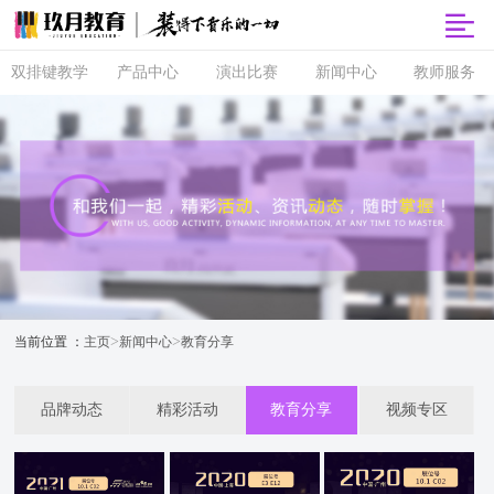
双排键教学
产品中心
演出比赛
新闻中心
教师服务
双排键
玖月商城
超级指尖秀
品牌动态
师资培训
课程体系
玖月智能音
音乐会
精彩活动
玖月教师俱
乐课堂
乐部
直营校区
央视演出
教育分享
玖月琴房
师资查询
音协考级
玖乐团
视频专区
玖月琴房云
全国师资招
双排键升级
课堂
聘
玖月·音悦岛
>
>
当前位置 ：
主页
新闻中心
教育分享
品牌动态
精彩活动
教育分享
视频专区