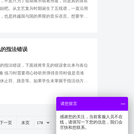
琴，不是只为了短期展示或者用途，而是真的喜欢
开始吧。从文艺复兴时期诞生了五线谱，一直沿用
话，也是跨越国与国的界限的音乐语言。想要学习
明。并且，根据成人学生的学习状况来看，五线谱
视的指法错误
视的指法错误，下面就将常见的错误拿出来与各位
弹奏 练习时需要用心聆听所弹得音符时值是否准
、休止符、跳音等。如果学生未掌握手指活动方
会有顾此失彼的感觉。在这种情况下，可以暂不理
请您留言
感谢您的关注，当前客服人员不在
线，请填写一下您的信息，我们会
下一页
末页
共
264
页
1319
条
尽快和您联系。