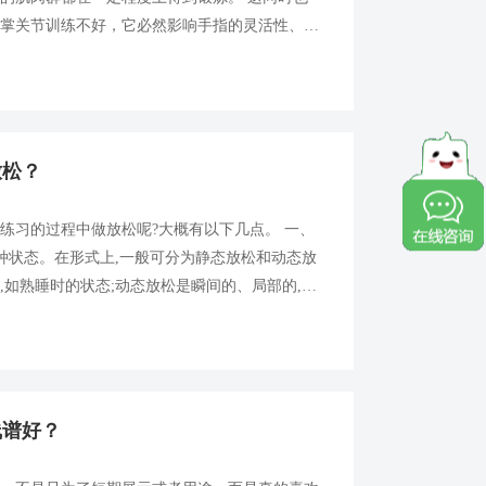
果掌关节训练不好，它必然影响手指的灵活性、独
象： 第一种现象：手指下键后，还在加力，使整
放松？
练习的过程中做放松呢?大概有以下几点。 一、
一种状态。在形式上,一般可分为静态放松和动态放
,如熟睡时的状态;动态放松是瞬间的、局部的,是
目的不是为了静止,而是为了待动。钢琴演奏中的
线谱好？