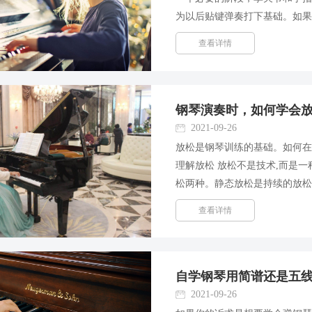
为以后贴键弹奏打下基础。如
立性。 要领的高抬指有三种现
查看详情
个手掌、手腕紧张。 改正的...
钢琴演奏时，如何学会
2021-09-26
放松是钢琴训练的基础。如何在
理解放松 放松不是技术,而是
松两种。静态放松是持续的放松
一种完整动作张弛的一个间歇,
查看详情
放松就属于动态放松。正确...
自学钢琴用简谱还是五
2021-09-26