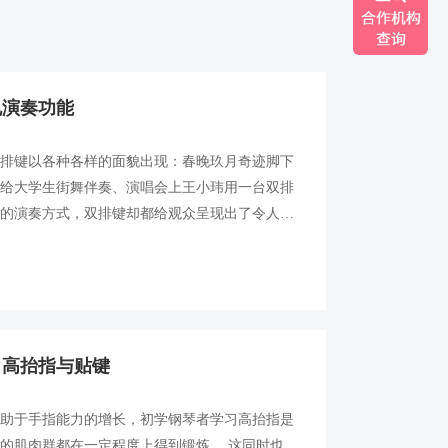
规演奏功能
双排键以各种各样的面貌出现：春晚玖月奇迹脚下
团给大学生街舞伴奏、演唱会上王小玮用一台双排
规的演奏方式，双排键却都给观众呈现出了令人耳
到的? 今天，玖月教育就向大家展示一下双排键
：高抬指与贴键
有助于手指能力的增长，初学钢琴者学习高抬指是
的肌肉群都在一定程度上得到锻炼。 这同时也