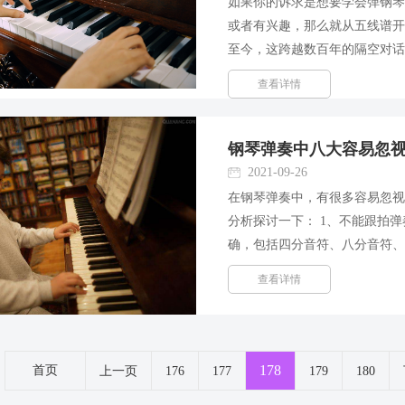
如果你的诉求是想要学会弹钢
或者有兴趣，那么就从五线谱
至今，这跨越数百年的隔空对
钢琴，五线谱是不能越过的文
查看详情
也没有多难，通过一节课...
钢琴弹奏中八大容易忽
2021-09-26
在钢琴弹奏中，有很多容易忽
分析探讨一下： 1、不能跟拍
确，包括四分音符、八分音符
法，还要顾及节奏的变换，就
查看详情
会节奏，单纯做四个手指保留...
178
首页
上一页
176
177
179
180