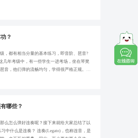
前臂稳固不动的状态下，灵巧自如地抬起手随后又
本功？
级，都有相当分量的基本练习，即音阶、琶音?
 这几年考级中，有一些学生一进考场，坐在琴凳
阶琶音，他们弹的流畅均匀，学得很严格正规。评
有这样好的基本功，弹练习曲、乐曲是不会有大的
领有哪些？
，那么怎么弹好连奏呢？接下来就给大家总结了以
中什么是连奏？ 连奏(Legato)，也称连音，是