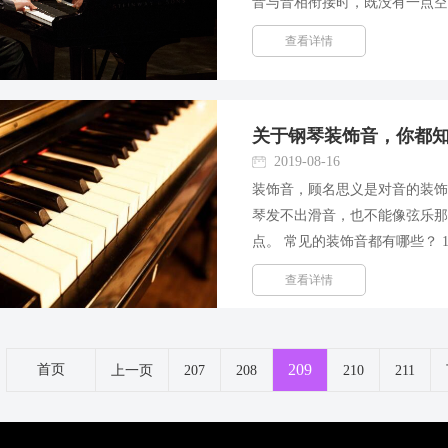
音与音相衔接时，既没有一点
出现，才有连奏的问题。 在乐
查看详情
之内。有的乐谱不画连线，只...
关于钢琴装饰音，你都
2019-08-16
装饰音，顾名思义是对音的装
琴发不出滑音，也不能像弦乐
点。 常见的装饰音都有哪些？ 
度或半度的音，以非常快的速度
查看详情
音线和基本音相连，一般先...
209
首页
上一页
207
208
210
211