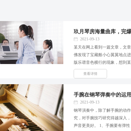
玖月琴房海量曲库，完
2021-09-13
某天在网上看到一篇文章，文章
佛发现了宝藏般小心翼翼地点进
版乐谱音色横行的现象，想到
也觉得这是对正版作者心血的严
查看详情
付款，可以邮寄到中国，并且...
手腕在钢琴弹奏中的运
2021-09-13
钢琴演奏中，除了解手腕的动
究，对手腕技巧研究得越深入
声音更美好。 1、手腕要有弹