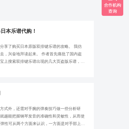
爆日本乐谱代购！
分享了购买日本原版双排键乐谱的攻略。 我仿
去，兴奋地拜读起来。 作者首先痛批了国内盗
某宝上搜索双排键乐谱出现的几大页盗版乐谱，我
重亵渎。 接下来，作者推荐了一家支持支付宝
用
作方式外，还需对手腕的弹奏技巧做一些分析研
，就越能把握钢琴发音的准确性和灵敏性，从而使
性 弹性可从两个方面来认识，一方面是对手部上下