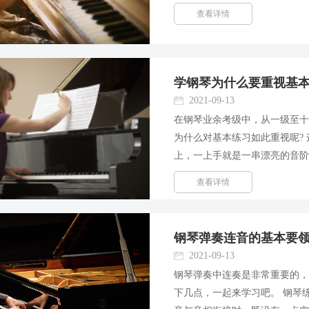
动作的控制，即在手腕持平、
查看详情
自然地将高出手腕的手掌和...
学钢琴为什么要重视基
2021-09-13
在钢琴业余考级中，从一级至十
为什么对基本练习如此重视呢?
上，一上手就是一串漂亮的音
委心中暗喜，通过不成问题。
查看详情
出入的。 另有一些考生，音...
钢琴弹奏连音的基本要
2021-09-13
钢琴弹奏中连奏是非常重要的
下几点，一起来学习吧。 钢琴练习