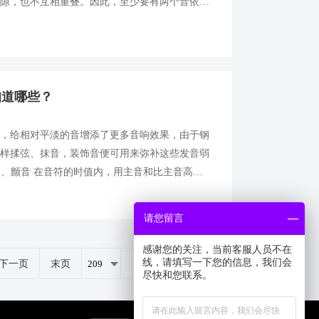
空隙，也不互相重叠。因此，至少要有两个音依次
谱上，用连线记号将需要连奏的音置于一个弧线
知道哪些？
饰，给相对平淡的音增添了更多音响效果，由于钢
那样揉弦、抹音，装饰音便可用来弥补这些发音弱
1、颤音 在音符的时值内，用主音和比主音高一
交替反复地弹奏。 2、倚音 以小音符写出，用连
请您留言
感谢您的关注，当前客服人员不在
线，请填写一下您的信息，我们会
下一页
末页
共
264
页
1319
条
尽快和您联系。