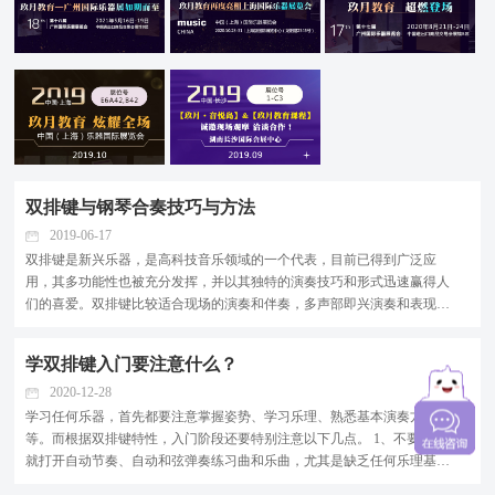
双排键与钢琴合奏技巧与方法
2019-06-17
双排键是新兴乐器，是高科技音乐领域的一个代表，目前已得到广泛应
用，其多功能性也被充分发挥，并以其独特的演奏技巧和形式迅速赢得人
们的喜爱。双排键比较适合现场的演奏和伴奏，多声部即兴演奏和表现大
乐队效果尤为出色。双排键具有极强的表现力，它通过多种音色组合及功
能变换，可以达到一个乐队的演奏效果。可见系统地掌...
学双排键入门要注意什么？
2020-12-28
学习任何乐器，首先都要注意掌握姿势、学习乐理、熟悉基本演奏方法
等。而根据双排键特性，入门阶段还要特别注意以下几点。 1、不要一开始
就打开自动节奏、自动和弦弹奏练习曲和乐曲，尤其是缺乏任何乐理基
础，或不懂一件乐器的情况下。 2、不要踩踏板，初学阶段双手配合还不适