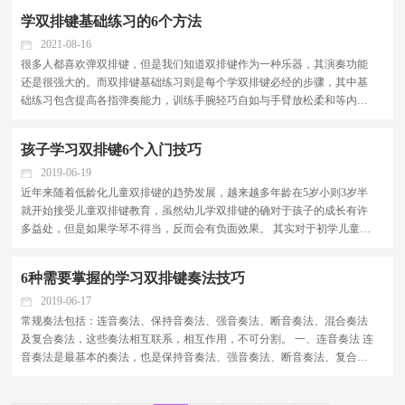
应，就更别提手脚协调，尽管这比钢琴简单得多。 3、...
学双排键基础练习的6个方法
2021-08-16
很多人都喜欢弹双排键，但是我们知道双排键作为一种乐器，其演奏功能
还是很强大的。而双排键基础练习则是每个学双排键必经的步骤，其中基
础练习包含提高各指弹奏能力，训练手腕轻巧自如与手臂放松柔和等内
容。那么双排键基础练习小编来跟大家说说快速提高双排键基础练习有哪
些绝招吧。 1、有选择性地重复练习 在学习基础练习虽...
孩子学习双排键6个入门技巧
2019-06-19
近年来随着低龄化儿童双排键的趋势发展，越来越多年龄在5岁小则3岁半
就开始接受儿童双排键教育，虽然幼儿学双排键的确对于孩子的成长有许
多益处，但是如果学琴不得当，反而会有负面效果。 其实对于初学儿童双
排键的幼儿来说，这不仅是孩子自己的事，家长也需要加入其中，切勿急
躁地对待孩子的练琴状况。 幼儿在接受儿童双排键教...
6种需要掌握的学习双排键奏法技巧
2019-06-17
常规奏法包括：连音奏法、保持音奏法、强音奏法、断音奏法、混合奏法
及复合奏法，这些奏法相互联系，相互作用，不可分割。 一、连音奏法 连
音奏法是最基本的奏法，也是保持音奏法、强音奏法、断音奏法、复合奏
法的基础。 由于双排键具有音色多样性的特点，所以大家要从模仿不同音
色的演奏中进行奏法的学习，从木管乐器的摸、弦...