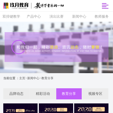
双排键教学
产品中心
演出比赛
新闻中心
教师服务
双排键
玖月商城
超级指尖秀
品牌动态
师资培训
课程体系
玖月智能音
音乐会
精彩活动
玖月教师俱
乐课堂
乐部
直营校区
央视演出
教育分享
玖月琴房
师资查询
音协考级
玖乐团
视频专区
玖月琴房云
全国师资招
双排键升级
课堂
聘
玖月·音悦岛
>
>
当前位置 ：
主页
新闻中心
教育分享
品牌动态
精彩活动
教育分享
视频专区