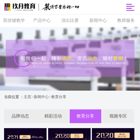
双排键教学
产品中心
演出比赛
新闻中心
教师服务
双排键
玖月商城
超级指尖秀
品牌动态
师资培训
课程体系
玖月智能音
音乐会
精彩活动
玖月教师俱
乐课堂
乐部
直营校区
央视演出
教育分享
玖月琴房
师资查询
音协考级
玖乐团
视频专区
玖月琴房云
全国师资招
双排键升级
课堂
聘
玖月·音悦岛
>
>
当前位置 ：
主页
新闻中心
教育分享
品牌动态
精彩活动
教育分享
视频专区