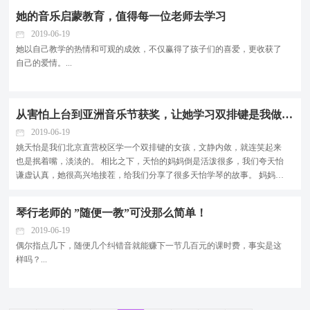
她的音乐启蒙教育，值得每一位老师去学习
2019-06-19
她以自己教学的热情和可观的成效，不仅赢得了孩子们的喜爱，更收获了
自己的爱情。...
从害怕上台到亚洲音乐节获奖，让她学习双排键是我做过最正确的决定
2019-06-19
姚天怡是我们北京直营校区学一个双排键的女孩，文静内敛，就连笑起来
也是抿着嘴，淡淡的。 相比之下，天怡的妈妈倒是活泼很多，我们夸天怡
谦虚认真，她很高兴地接茬，给我们分享了很多天怡学琴的故事。 妈妈
说： 我对我女儿从小要求就特别严格，尤其是在学习方面，不管学什么，
既然开始了就不能轻易放弃。 我女儿学了3年多的电...
琴行老师的 ”随便一教”可没那么简单！
2019-06-19
偶尔指点几下，随便几个纠错音就能赚下一节几百元的课时费，事实是这
样吗？...