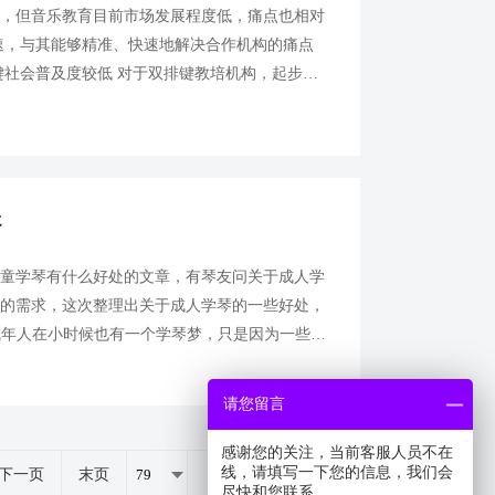
元，但音乐教育目前市场发展程度低，痛点也相对
速，与其能够精准、快速地解决合作机构的痛点
键社会普及度较低 对于双排键教培机构，起步就
艰难。双排键进入国内时间并不长，很多地方都不
处
儿童学琴有什么好处的文章，有琴友问关于成人学
户的需求，这次整理出关于成人学琴的一些好处，
多成年人在小时候也有一个学琴梦，只是因为一些其
件不允许，或者是父母的干涉等)而不能去实现。
请您留言
感谢您的关注，当前客服人员不在
线，请填写一下您的信息，我们会
下一页
末页
共
264
页
1319
条
尽快和您联系。