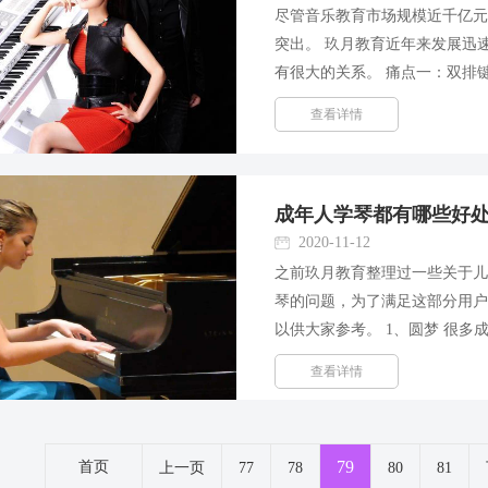
尽管音乐教育市场规模近千亿
突出。 玖月教育近年来发展迅
有很大的关系。 痛点一：双排
比别的乐器培训晚，而且更加
查看详情
敢开设双排键课程，原因就...
成年人学琴都有哪些好
2020-11-12
之前玖月教育整理过一些关于
琴的问题，为了满足这部分用
以供大家参考。 1、圆梦 很
他方面的因素(比如家庭经济条
查看详情
但是，今非昔比，成年人...
79
首页
上一页
77
78
80
81