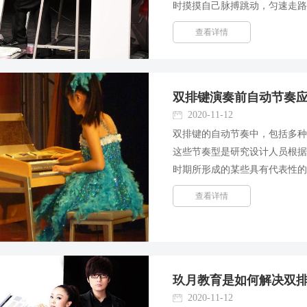
时摸摸自己脉搏跳动，匀速走
声，细雨滴滴，大而至日日夜
查看详情
和活动，都包括有近似匀速...
双排键演奏前自动节奏
2020-11-12
双排键的自动节奏中，包括多
这些节奏型是研究设计人员根
时期所形成的某些具有代表性
多种固定的节奏模式。这些自动
查看详情
进行无限重复的。它具有节...
玖月教育是如何解决双
2020-11-12