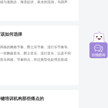
路或匀速跑步，海浪起伏，泉水的流淌，马蹄声
夜，四季往复，小而至钉上一个钉子所有这类事物
应该如何选择
种风格的舞曲节奏、爵士乐节奏、流行乐节奏等。
据一些舞曲音乐、爵士音乐、流行音乐，以及不同
的音乐风格、节奏特点，经过典型化处理后形成的
节奏型都是以某种单元小节(如一小节或两小节)
排键培训机构那些痛点的