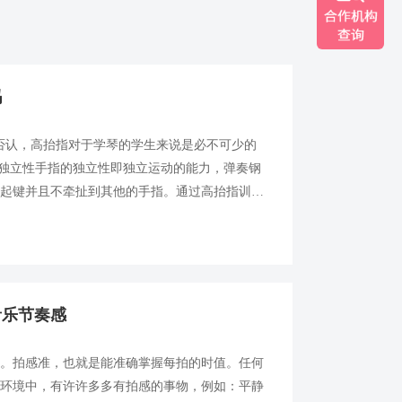
吗
否认，高抬指对于学琴的学生来说是必不可少的
的独立性手指的独立性即独立运动的能力，弹奏钢
键起键并且不牵扯到其他的手指。通过高抬指训
的能力。由于特殊的生理结构，人的四指和五指的
音乐节奏感
确。拍感准，也就是能准确掌握每拍的时值。任何
活环境中，有许许多多有拍感的事物，例如：平静