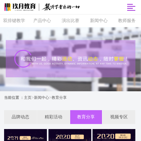
双排键教学
产品中心
演出比赛
新闻中心
教师服务
双排键
玖月商城
超级指尖秀
品牌动态
师资培训
课程体系
玖月智能音
音乐会
精彩活动
玖月教师俱
乐课堂
乐部
直营校区
央视演出
教育分享
玖月琴房
师资查询
音协考级
玖乐团
视频专区
玖月琴房云
全国师资招
双排键升级
课堂
聘
玖月·音悦岛
>
>
当前位置 ：
主页
新闻中心
教育分享
品牌动态
精彩活动
教育分享
视频专区