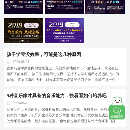
孩子学琴没效率，可能是这几种原因
2020-08-31
古罗马哲学家塞内加曾经说过：只要持续地努力，不懈地奋斗，就没有征
服不了的东西。 孩子初涉钢琴的世界，坚持下去学习钢琴才是迈向成功的
首选。 而在实际生活中，对许多家庭来说孩子学习学琴、练琴不是一件很
容易的事情，每每坐到琴前家长和孩子双方都要有一个交涉，孩子不想练
琴的话，他会古怪精灵地使出浑身解数，让你妥协，那这时候，但凡有丝
9种音乐家才具备的音乐能力，快看看如何培养吧
毫动摇，我们就...
2020-08-28
从古至今，伟大的音乐家都具备超凡的音乐才能。像贝多芬、莫扎特这样
伟大的作曲家，似乎天生就是为音乐而生 他们对音乐的执着也决定了他们
的音乐道路能比一般人走的更远。 也许你也希望通过从伟大音乐家们身上
汲取养分，让自己的音乐道路不断突破。 那么，音乐家具备的9种音乐才能