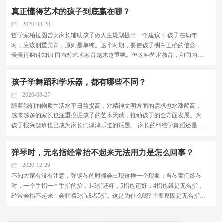
应该如何培养呢，要认真看看哦! 01高速反应能力 快速识谱，并且能迅速
真正懂得艺术的孩子到底赢在哪？
弹奏和表现出来...
2020-08-28
哲学家柏拉图曾为家长辅助孩子做人生规划提出一个建议： 孩子在幼年
时，应该侧重美育，原则是单纯。这个时期，要使孩子明白正确的信念，
慢慢再探讨知识 国内对艺术教育越来越重视。但这种艺术教育，和国内不
少家长所关注的考级不同，它不重技法，而重孩子艺术修养的锤炼孩子如
何使用艺术这一工具，发现自我、表达自我。 英国教育部有这样一个说法
孩子学舞蹈和学乐器，都有哪些不同？
他们培养的孩子的...
2020-08-27
随着我们的物质生活水平日益提高，对精神文明方面的需求也水涨船高，
越来越多的家长也注重挖掘孩子的艺术天赋，推动孩子的全方面发展。为
孩子报兴趣班也已成为家长们津津乐道的话题。 家长的纠结学舞蹈还是学
乐器 舞蹈和乐器作为现在最受欢迎、普及率最高的两类艺术，往往成为多
数家长的首选。但是，由于孩子的爱好及性格不同等原因，面对学舞蹈还
弹琴时，无名指经常抬不起来无法用力是怎么回事？
是学乐器的问题...
2020-12-29
不知大家有没有注意，弹钢琴的时候会出现这样一个现象：当琴童们练琴
时，一个手指一个手指的抬，1-3指还好，5指也还好，4指也就是无名指，
经常会抬不起来，会粘着3指或者5指。这是为什么呢? 主要原因是无名指不
灵活，缺乏肌肉。无名指的力量是最小的，弹奏起来没什么力气。弹奏的
时候无名指不容易抬高，而且会粘着其他的手指，导...