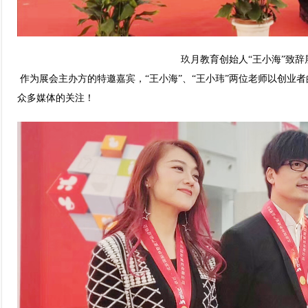
玖月教育创始人
“
王小海
”
致辞
作为展会主办方的特邀嘉宾，
“
王小海
”
、
“
王小玮
”
两位老师以创业者
众多媒体的关注！