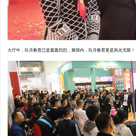
大厅中，玖月教育已是轰轰烈烈，展馆内，玖月教育更是风光无限！