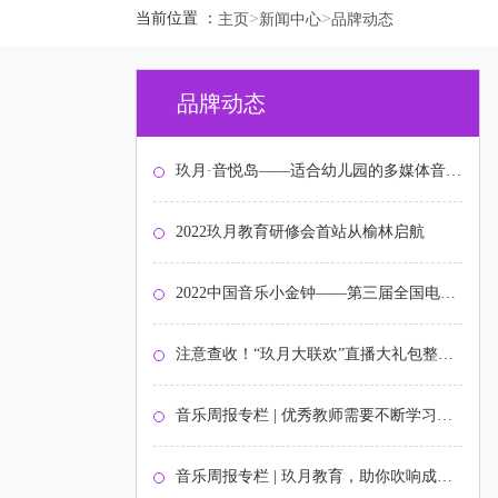
>
>
当前位置 ：
主页
新闻中心
品牌动态
品牌动态
玖月·音悦岛——适合幼儿园的多媒体音乐启蒙课程
2022玖月教育研修会首站从榆林启航
2022中国音乐小金钟——第三届全国电子键盘展演北京选拔赛圆满结束
注意查收！“玖月大联欢”直播大礼包整装待发！
音乐周报专栏 | 优秀教师需要不断学习与打磨
音乐周报专栏 | 玖月教育，助你吹响成功的号角