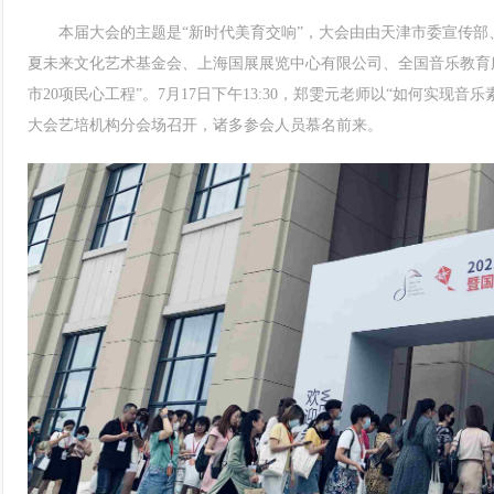
本届大会的主题是“新时代美育交响”，大会由由天津市委宣传部
夏未来文化艺术基金会、上海国展展览中心有限公司、全国音乐教育服
市20项民心工程”。7月17日下午13:30，郑雯元老师以“如何实现
大会艺培机构分会场召开，诸多参会人员慕名前来。