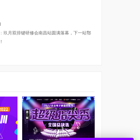
l
：
玖月双排键研修会南昌站圆满落幕，下一站鄂
！