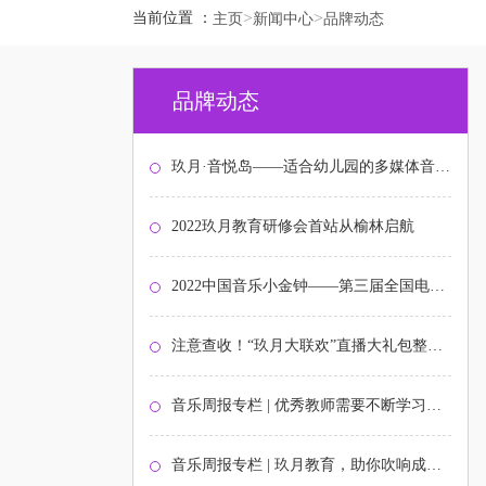
>
>
当前位置 ：
主页
新闻中心
品牌动态
品牌动态
玖月·音悦岛——适合幼儿园的多媒体音乐启蒙课程
2022玖月教育研修会首站从榆林启航
2022中国音乐小金钟——第三届全国电子键盘展演北京选拔赛圆满结束
注意查收！“玖月大联欢”直播大礼包整装待发！
音乐周报专栏 | 优秀教师需要不断学习与打磨
音乐周报专栏 | 玖月教育，助你吹响成功的号角