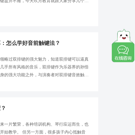
脚键盘并不难，今天玖月教育就跟大家分享几个脚
信心倍增。 脚键盘演奏技术训练的基本内容
.
享：怎么学好音前触键法？
演领略过双排键的强大魅力，知道双排键可以逼真
奏几乎所有风格的音乐，双排键作为乐器界的孙悟
本身的强大功能之外，与演奏者对双排键音效触键
触键法，是一种让双排键更真实模拟各种乐器的
蒙？
起来一片繁荣，各种培训机构、琴行应运而生，也
开始教学。 但另一方面，很多孩子内心抵触音