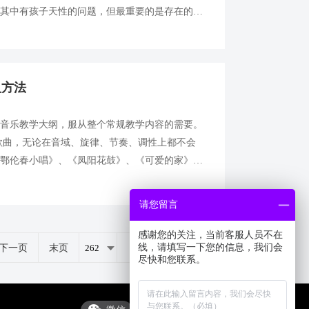
这其中有孩子天性的问题，但最重要的是存在的教
区导致的。 对于一个希望孩子从小就能在音乐
及方法
扣音乐教学大纲，服从整个常规教学内容的需要。
歌曲，无论在音域、旋律、节奏、调性上都不会
《鄂伦春小唱》、《凤阳花鼓》、《可爱的家》等
都可以用右手单旋律弹奏出来。遇到较复杂的歌
请您留言
感谢您的关注，当前客服人员不在
线，请填写一下您的信息，我们会
下一页
末页
共
346
页
1726
条
尽快和您联系。