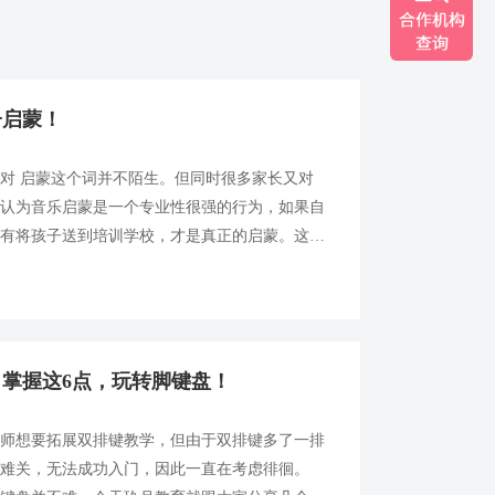
子启蒙！
对 启蒙这个词并不陌生。但同时很多家长又对
，认为音乐启蒙是一个专业性很强的行为，如果自
只有将孩子送到培训学校，才是真正的启蒙。这其
 举例来说，很多经历过孕育阶段的妈妈们，在
掌握这6点，玩转脚键盘！
老师想要拓展双排键教学，但由于双排键多了一排
道难关，无法成功入门，因此一直在考虑徘徊。