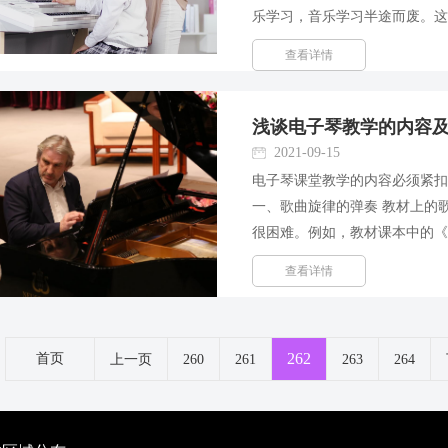
乐学习，音乐学习半途而废。
学方向偏差以及家长教育理念误
查看详情
学习中有出色表现的家长，究...
浅谈电子琴教学的内容
2021-09-15
电子琴课堂教学的内容必须紧
一、歌曲旋律的弹奏 教材上的
很困难。例如，教材课本中的
歌曲，只要编定好，一般学生
查看详情
曲，则可以在保持旋律主线的...
262
首页
上一页
260
261
263
264