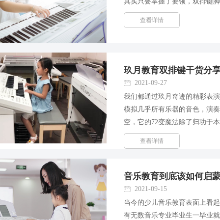
其实只要掌握了要领，双排键
键盘奏法的诀窍，保证你看完了
查看详情
有：单脚奏法训练，双脚奏法训..
玖月教育双排键干货分
2021-09-27
我们都通过玖月奇迹的精彩表
模拟几乎所有乐器的音色，演
空，它的72变魔法除了归功于
法的熟练掌握也分不开。 音效
查看详情
发声效果的方法。不同的触...
音乐教育到底该如何启
2021-09-15
当今的少儿音乐教育表面上看
有无数音乐专业毕业生一毕业就