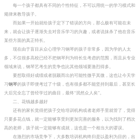
每一个孩子都具有不同的个性特征，不可以用统一的学习模式和
规律来教导孩子。
而如果一开始就给孩子定下了错误的方向，那么极有可能在未
来，就会让孩子逐渐失去对音乐学习的兴趣，或者说抹杀了他在音乐
某些方面的真正特长。
现在由于盲目从众心理学习钢琴的孩子非常多，因为学的人太
多，不仅很多高校已经不把钢琴列为特长生考虑的范围，而且从专业
领域来说，钢琴艺考生的竞争也比其他领域要激烈得多。
要想取得好成绩或者脱颖而出的可能性微乎其微，这也让今天学
习
钢琴
的孩子即便考过了十级，也有很多都不能坚持到最后，甚至长
大后完全忘了曾经学过的曲目，最终“泯然众人矣”。
二、花钱越多越好
还有的家长觉得把孩子交给培训机构或者老师手里就管了，觉得
只要多花点钱，就一定能够享受到更加完善的服务，以为找到了档次
高的老师，孩子就一定能够有成就，这也是一个相当大的谬误。
在激烈的市场竞争下，大多数培训机构终归是以盈利为目的，出