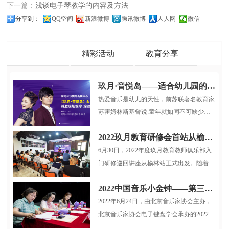
下一篇：
浅谈电子琴教学的内容及方法
分享到：
QQ空间
新浪微博
腾讯微博
人人网
微信
品牌动态
精彩活动
教育分享
玖月·音悦岛——适合幼儿园的多媒体音乐启蒙课程
热爱音乐是幼儿的天性，前苏联著名教育家
苏霍姆林斯基曾说:童年就如同不可缺少游
戏和童话一样，也不可缺少音乐...
2022玖月教育研修会首站从榆林启航
6月30日，2022年度玖月教育教师俱乐部入
门研修巡回讲座从榆林站正式出发。随着疫
情逐步稳定，玖月教育服务小组再...
2022中国音乐小金钟——第三届全国电子键盘展演北京选拔赛圆满结束
2022年6月24日，由北京音乐家协会主办，
北京音乐家协会电子键盘学会承办的2022中
国音乐小金钟第三届全国电子键盘展...