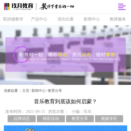
双排键教学
产品中心
演出比赛
新闻中心
教师服务
双排键
玖月商城
超级指尖秀
品牌动态
师资培训
课程体系
玖月智能音
音乐会
精彩活动
玖月教师俱
乐课堂
乐部
直营校区
央视演出
教育分享
玖月琴房
师资查询
音协考级
玖乐团
视频专区
玖月琴房云
全国师资招
双排键升级
课堂
聘
玖月·音悦岛
>
>
当前位置 ：
主页
新闻中心
教育分享
音乐教育到底该如何启蒙？
发布时间：2021-09-15
浏览次数：
小编：玖玖
品牌动态
精彩活动
教育分享
视频专区