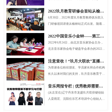
戏和童话一样，也不可缺少音乐...
2022玖月教育研修会首站从榆林启航
6月30日，2022年度玖月教育教师俱乐部入
门研修巡回讲座从榆林站正式出发。随着疫
情逐步稳定，玖月教育服务小组再...
2022中国音乐小金钟——第三届全国电子键盘展演北京选拔赛圆满结束
2022年6月24日，由北京音乐家协会主办，
北京音乐家协会电子键盘学会承办的2022中
国音乐小金钟第三届全国电子键盘展...
注意查收！“玖月大联欢”直播大礼包整装待发！
为答谢各位粉丝朋友、学员家长和合作机构
长久以来对我们的支持，玖月音乐教育于12
月26日晚7:30，在抖音平台开展了...
音乐周报专栏 | 优秀教师需要不断学习与打磨
(从左至右)辽宁丹东市龙盛玖月双排键创始
人栾雨宏、沈阳任乐艺术培训中心创始人任
乐、山西省长治市贝克音乐舞蹈...