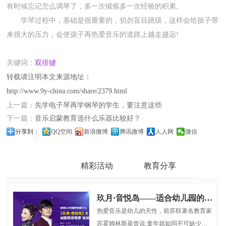
有时候忘记怎么调琴了，多一次锻炼多一次经验的积累。
学琴过程中，基础是很重要的，切勿盲目跳级，这样会给孩子带
来很大的压力，会使孩子再热爱音乐的道路上越走越远!
关键词：
双排键
转载请注明本文来源地址：
http://www.9y-china.com/share/2379.html
上一篇：
先学电子琴再学钢琴的学生，要注意这些
下一篇：
音乐启蒙教育选什么乐器比较好？
分享到：
QQ空间
新浪微博
腾讯微博
人人网
微信
品牌动态
精彩活动
教育分享
玖月·音悦岛——适合幼儿园的多媒体音乐启蒙课程
热爱音乐是幼儿的天性，前苏联著名教育家
苏霍姆林斯基曾说:童年就如同不可缺少游