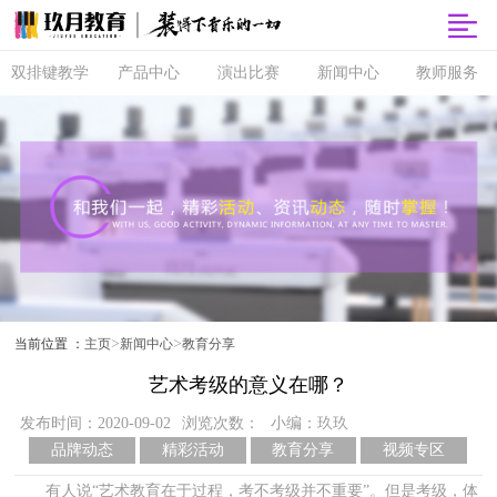
双排键教学
产品中心
演出比赛
新闻中心
教师服务
双排键
玖月商城
超级指尖秀
品牌动态
师资培训
课程体系
玖月智能音
音乐会
精彩活动
玖月教师俱
乐课堂
乐部
直营校区
央视演出
教育分享
玖月琴房
师资查询
音协考级
玖乐团
视频专区
玖月琴房云
全国师资招
双排键升级
课堂
聘
玖月·音悦岛
>
>
当前位置 ：
主页
新闻中心
教育分享
艺术考级的意义在哪？
发布时间：2020-09-02
浏览次数：
小编：玖玖
品牌动态
精彩活动
教育分享
视频专区
有人说“艺术教育在于过程，考不考级并不重要”。但是考级，体