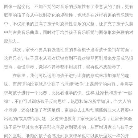
图像一起变化，不知不觉的对音乐的形象性有了潜意识的了解，更有
聪明的孩子会从中找到变化的规律性，也就是在这样有趣的音乐活动
中，不仅渐渐的提高了孩子对旋律性音乐的兴趣，还扩充了孩子头脑
中的古典音乐曲库，同时对于培养孩子音乐听觉与图像形象关联的对
应能力。
其次，家长不要具有强迫性质的拿着棍子逼着孩子坐到琴前面，
这样只会让孩子原本从喜欢玩键盘到不喜欢弹琴再到后来发展成恐惧
责骂，会怪罪琴，觉得不弹琴都不用挨打，就再也不想碰琴了。
在家里，我们可以运用与孩子进行比赛的形式来增加弹琴的趣
味。而所谓的比赛就是让孩子当老师“教你”上课所学的内容，并且要
求与孩子进行一个比赛，比比看谁学的快。这样,让家长和孩子“一起
弹”，不但可以训练孩子反向思维，熟悉和练习所学知识，当大人的
小老师，还会让孩子有满足感，更加会去主动动脑筋解决大人弹奏中
出现的(或真或假)问题，反过来也教育了家长换位思考，让家长体会
孩子是学琴其实也不是那么容易达到要求的，从而增进家长与孩子之
间的互动。渐渐的孩子会感觉到原来弹琴也可以象玩游戏一样的开