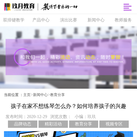
双排键教学
产品中心
演出比赛
新闻中心
教师服务
双排键
玖月商城
超级指尖秀
品牌动态
师资培训
课程体系
玖月智能音
音乐会
精彩活动
玖月教师俱
乐课堂
乐部
直营校区
央视演出
教育分享
玖月琴房
师资查询
音协考级
玖乐团
视频专区
玖月琴房云
全国师资招
双排键升级
课堂
聘
玖月·音悦岛
>
>
当前位置 ：
主页
新闻中心
教育分享
孩子在家不想练琴怎么办？如何培养孩子的兴趣
发布时间：2020-12-29
浏览次数：
小编：玖玖
品牌动态
精彩活动
教育分享
视频专区