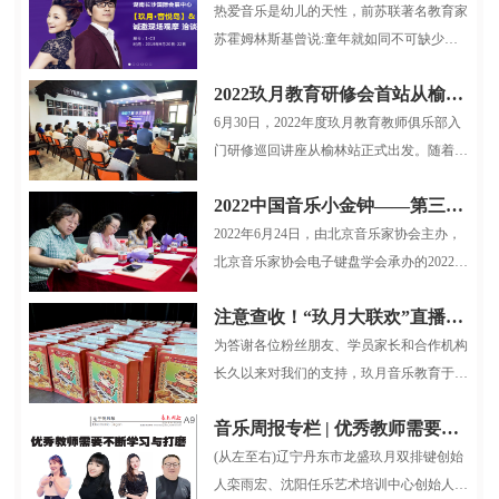
热爱音乐是幼儿的天性，前苏联著名教育家
苏霍姆林斯基曾说:童年就如同不可缺少游
戏和童话一样，也不可缺少音乐...
2022玖月教育研修会首站从榆林启航
6月30日，2022年度玖月教育教师俱乐部入
门研修巡回讲座从榆林站正式出发。随着疫
情逐步稳定，玖月教育服务小组再...
2022中国音乐小金钟——第三届全国电子键盘展演北京选拔赛圆满结束
2022年6月24日，由北京音乐家协会主办，
北京音乐家协会电子键盘学会承办的2022中
国音乐小金钟第三届全国电子键盘展...
注意查收！“玖月大联欢”直播大礼包整装待发！
为答谢各位粉丝朋友、学员家长和合作机构
长久以来对我们的支持，玖月音乐教育于12
月26日晚7:30，在抖音平台开展了...
音乐周报专栏 | 优秀教师需要不断学习与打磨
(从左至右)辽宁丹东市龙盛玖月双排键创始
人栾雨宏、沈阳任乐艺术培训中心创始人任