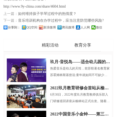
http://www.9y-china.com/share/4604.html
上一篇：
如何维持孩子学琴过程中的热情度？
下一篇：
音乐培训机构在办学过程中，应当注意防范哪些风险?
分享到：
QQ空间
新浪微博
腾讯微博
人人网
微信
品牌动态
精彩活动
教育分享
玖月·音悦岛——适合幼儿园的多媒体音乐启蒙课程
热爱音乐是幼儿的天性，前苏联著名教育家
苏霍姆林斯基曾说:童年就如同不可缺少游
戏和童话一样，也不可缺少音乐...
2022玖月教育研修会首站从榆林启航
6月30日，2022年度玖月教育教师俱乐部入
门研修巡回讲座从榆林站正式出发。随着疫
情逐步稳定，玖月教育服务小组再...
2022中国音乐小金钟——第三届全国电子键盘展演北京选拔赛圆满结束