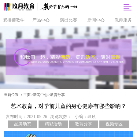
双排键教学
产品中心
演出比赛
新闻中心
教师服务
双排键
玖月商城
超级指尖秀
品牌动态
师资培训
课程体系
玖月智能音
音乐会
精彩活动
玖月教师俱
乐课堂
乐部
直营校区
央视演出
教育分享
玖月琴房
师资查询
音协考级
玖乐团
视频专区
玖月琴房云
全国师资招
双排键升级
课堂
聘
玖月·音悦岛
>
>
当前位置 ：
主页
新闻中心
教育分享
艺术教育，对学前儿童的身心健康有哪些影响？
发布时间：2021-05-26
浏览次数：
小编：玖玖
品牌动态
精彩活动
教育分享
视频专区