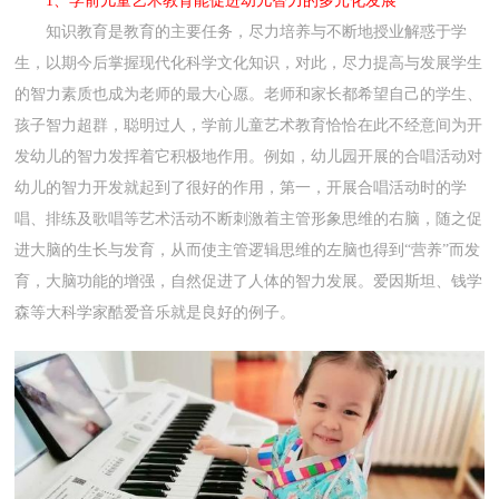
1、学前儿童艺术教育能促进幼儿智力的多元化发展
知识教育是教育的主要任务，尽力培养与不断地授业解惑于学
生，以期今后掌握现代化科学文化知识，对此，尽力提高与发展学生
的智力素质也成为老师的最大心愿。老师和家长都希望自己的学生、
孩子智力超群，聪明过人，学前儿童艺术教育恰恰在此不经意间为开
发幼儿的智力发挥着它积极地作用。例如，幼儿园开展的合唱活动对
幼儿的智力开发就起到了很好的作用，第一，开展合唱活动时的学
唱、排练及歌唱等艺术活动不断刺激着主管形象思维的右脑，随之促
进大脑的生长与发育，从而使主管逻辑思维的左脑也得到“营养”而发
育，大脑功能的增强，自然促进了人体的智力发展。爱因斯坦、钱学
森等大科学家酷爱音乐就是良好的例子。