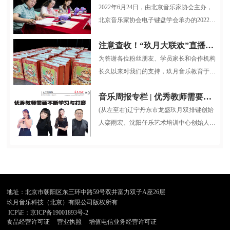
2022年6月24日，由北京音乐家协会主办，
北京音乐家协会电子键盘学会承办的2022中
国音乐小金钟第三届全国电子键盘展...
注意查收！“玖月大联欢”直播大礼包整装待发！
为答谢各位粉丝朋友、学员家长和合作机构
长久以来对我们的支持，玖月音乐教育于12
月26日晚7:30，在抖音平台开展了...
音乐周报专栏 | 优秀教师需要不断学习与打磨
(从左至右)辽宁丹东市龙盛玖月双排键创始
人栾雨宏、沈阳任乐艺术培训中心创始人任
乐、山西省长治市贝克音乐舞蹈...
地址：北京市朝阳区东三环中路59号双井富力双子A座26层
玖月音乐科技（北京）有限公司版权所有
ICP证：京ICP备19001893号-2
食品经营许可证
营业执照
增值电信业务经营许可证