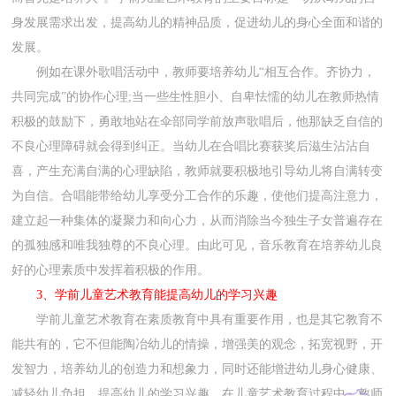
身发展需求出发，提高幼儿的精神品质，促进幼儿的身心全面和谐的
发展。
例如在课外歌唱活动中，教师要培养幼儿“相互合作。齐协力，
共同完成”的协作心理;当一些生性胆小、自卑怯懦的幼儿在教师热情
积极的鼓励下，勇敢地站在伞部同学前放声歌唱后，他那缺乏自信的
不良心理障碍就会得到纠正。当幼儿在合唱比赛获奖后滋生沾沾自
喜，产生充满自满的心理缺陷，教师就要积极地引导幼儿将自满转变
为自信。合唱能带给幼儿享受分工合作的乐趣，使他们提高注意力，
建立起一种集体的凝聚力和向心力，从而消除当今独生子女普遍存在
的孤独感和唯我独尊的不良心理。由此可见，音乐教育在培养幼儿良
好的心理素质中发挥着积极的作用。
3、学前儿童艺术教育能提高幼儿的学习兴趣
学前儿童艺术教育在素质教育中具有重要作用，也是其它教育不
能共有的，它不但能陶冶幼儿的情操，增强美的观念，拓宽视野，开
发智力，培养幼儿的创造力和想象力，同时还能增进幼儿身心健康、
减轻幼儿负担，提高幼儿的学习兴趣。在儿童艺术教育过程中，教师