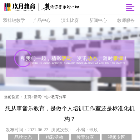
双排键教学
产品中心
演出比赛
新闻中心
教师服务
双排键
玖月商城
超级指尖秀
品牌动态
师资培训
课程体系
玖月智能音
音乐会
精彩活动
玖月教师俱
乐课堂
乐部
直营校区
央视演出
教育分享
玖月琴房
师资查询
音协考级
玖乐团
视频专区
玖月琴房云
全国师资招
双排键升级
课堂
聘
玖月·音悦岛
>
>
当前位置 ：
主页
新闻中心
教育分享
想从事音乐教育，是做个人培训工作室还是标准化机
构？
发布时间：2021-06-22
浏览次数：
小编：玖玖
品牌动态
精彩活动
教育分享
视频专区