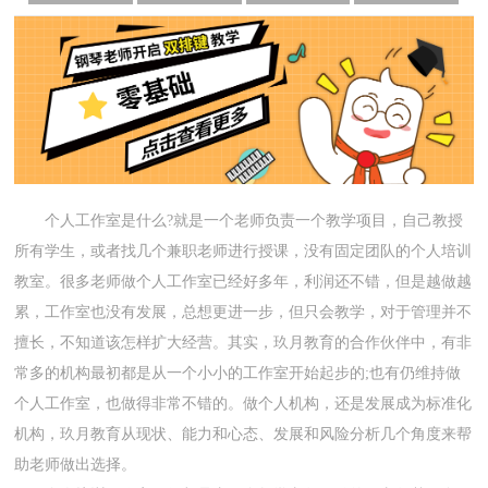
个人工作室是什么?就是一个老师负责一个教学项目，自己教授
所有学生，或者找几个兼职老师进行授课，没有固定团队的个人培训
教室。很多老师做个人工作室已经好多年，利润还不错，但是越做越
累，工作室也没有发展，总想更进一步，但只会教学，对于管理并不
擅长，不知道该怎样扩大经营。其实，玖月教育的合作伙伴中，有非
常多的机构最初都是从一个小小的工作室开始起步的;也有仍维持做
个人工作室，也做得非常不错的。做个人机构，还是发展成为标准化
机构，玖月教育从现状、能力和心态、发展和风险分析几个角度来帮
助老师做出选择。