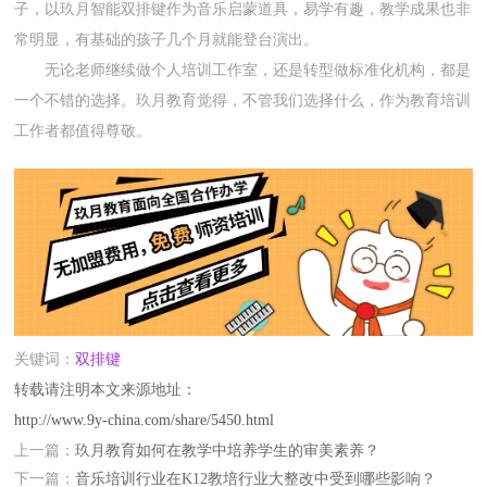
子，以玖月智能双排键作为音乐启蒙道具，易学有趣，教学成果也非
常明显，有基础的孩子几个月就能登台演出。
无论老师继续做个人培训工作室，还是转型做标准化机构，都是
一个不错的选择。玖月教育觉得，不管我们选择什么，作为教育培训
工作者都值得尊敬。
关键词：
双排键
转载请注明本文来源地址：
http://www.9y-china.com/share/5450.html
上一篇：
玖月教育如何在教学中培养学生的审美素养？
下一篇：
音乐培训行业在K12教培行业大整改中受到哪些影响？