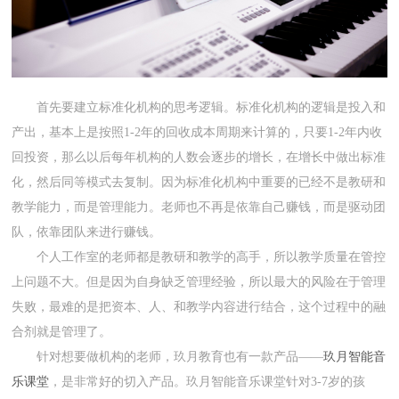
首先要建立标准化机构的思考逻辑。标准化机构的逻辑是投入和
产出，基本上是按照1-2年的回收成本周期来计算的，只要1-2年内收
回投资，那么以后每年机构的人数会逐步的增长，在增长中做出标准
化，然后同等模式去复制。因为标准化机构中重要的已经不是教研和
教学能力，而是管理能力。老师也不再是依靠自己赚钱，而是驱动团
队，依靠团队来进行赚钱。
个人工作室的老师都是教研和教学的高手，所以教学质量在管控
上问题不大。但是因为自身缺乏管理经验，所以最大的风险在于管理
失败，最难的是把资本、人、和教学内容进行结合，这个过程中的融
合剂就是管理了。
针对想要做机构的老师，玖月教育也有一款产品——
玖月智能音
乐课堂
，是非常好的切入产品。玖月智能音乐课堂针对3-7岁的孩