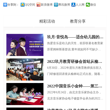
分享到：
QQ空间
新浪微博
腾讯微博
人人网
微信
品牌动态
精彩活动
教育分享
玖月·音悦岛——适合幼儿园的多媒体音乐启蒙课程
热爱音乐是幼儿的天性，前苏联著名教育家
苏霍姆林斯基曾说:童年就如同不可缺少游
戏和童话一样，也不可缺少音乐...
2022玖月教育研修会首站从榆林启航
6月30日，2022年度玖月教育教师俱乐部入
门研修巡回讲座从榆林站正式出发。随着疫
情逐步稳定，玖月教育服务小组再...
2022中国音乐小金钟——第三届全国电子键盘展演北京选拔赛圆满结束
2022年6月24日，由北京音乐家协会主办，
北京音乐家协会电子键盘学会承办的2022中
国音乐小金钟第三届全国电子键盘展...