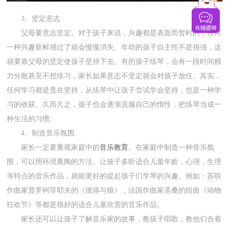
3、坚定意志
父母要意志坚定。对于孩子来说，兴趣都是表面而暂时的，任何
一种兴趣新鲜感过了就会慢慢消失。年幼的孩子自主性不是很强，这
就要靠父母的坚定使孩子坚持下去。有的孩子练琴，会有一段时间精
力分散甚至不想练习，家长如果意志不坚定就会对孩子放任。其实，
任何学习都是贵在坚持，从练琴中让孩子尝试学会坚持，也是一种学
习的收获。久而久之，孩子也会逐渐克服自己的惰性，把练琴当成一
种生活的习惯;
4、制造音乐氛围
家长一定要重视家庭中的
音乐教育
。在家庭中制造一种音乐氛
围，可以用环境熏陶的方法。让孩子多听适合儿童年龄，心理，生理
等特点的音乐作品，就能更好的提起孩子们学琴的兴趣。例如：苏联
作曲家普罗柯菲耶夫的《彼得与狼》，法国作曲家圣桑的组曲《动物
狂欢节》等都是很好的适合儿童欣赏的音乐作品。
家长还可以让孩子了解音乐家的故事，教孩子唱歌，教他们合着