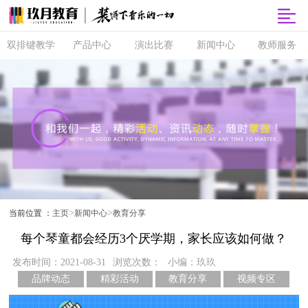
双排键教学
产品中心
演出比赛
新闻中心
教师服务
双排键
玖月商城
超级指尖秀
品牌动态
师资培训
课程体系
玖月智能音
音乐会
精彩活动
玖月教师俱
乐课堂
乐部
直营校区
央视演出
教育分享
玖月琴房
师资查询
音协考级
玖乐团
视频专区
玖月琴房云
全国师资招
双排键升级
课堂
聘
玖月·音悦岛
>
>
当前位置 ：
主页
新闻中心
教育分享
每个琴童都会经历3个厌学期，家长应该如何做？
发布时间：2021-08-31
浏览次数：
小编：玖玖
品牌动态
精彩活动
教育分享
视频专区