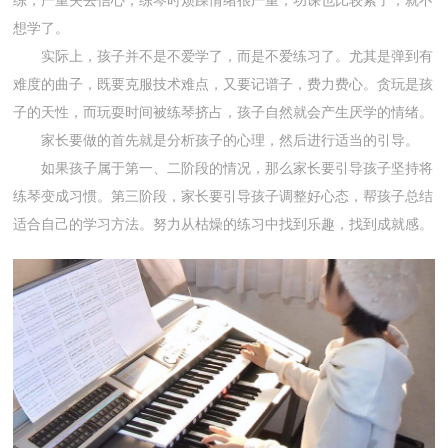
练，严重失去信心，练琴时烦躁情绪很严重，功课也比较紧了，就不
想学了。
实际上，孩子并不是不爱学了，而是不爱练习了。尤其是弹到有
难度的曲子，既要克服技术难点，又要记谱子，费力费心。贪玩是孩
子的天性，而玩耍时间被练琴挤占，孩子自然就会产生厌学的情绪。
家长要做的首先就是分析孩子的心理，然后进行适当的引导。
如果孩子属于第一、二阶段的情况，那么家长要引导孩子坚持将
练琴变成习惯。第三阶段，家长要引导孩子调整好心态，帮孩子总结
适合自己的学习方法。努力从枯燥的练习中找到乐趣，找到成就感。