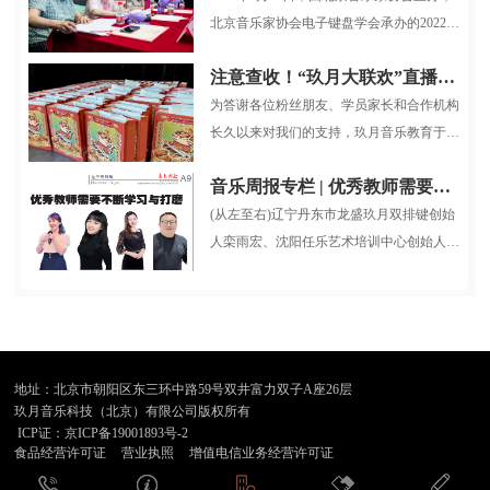
北京音乐家协会电子键盘学会承办的2022中
国音乐小金钟第三届全国电子键盘展...
注意查收！“玖月大联欢”直播大礼包整装待发！
为答谢各位粉丝朋友、学员家长和合作机构
长久以来对我们的支持，玖月音乐教育于12
月26日晚7:30，在抖音平台开展了...
音乐周报专栏 | 优秀教师需要不断学习与打磨
(从左至右)辽宁丹东市龙盛玖月双排键创始
人栾雨宏、沈阳任乐艺术培训中心创始人任
乐、山西省长治市贝克音乐舞蹈...
地址：北京市朝阳区东三环中路59号双井富力双子A座26层
玖月音乐科技（北京）有限公司版权所有
ICP证：京ICP备19001893号-2
食品经营许可证
营业执照
增值电信业务经营许可证