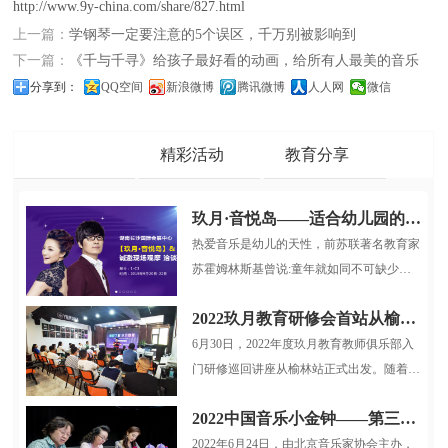
http://www.9y-china.com/share/827.html
上一篇：
学钢琴一定要注意的5个误区，千万别被影响到
下一篇：
《千与千寻》给孩子最好看的动画，给所有人最美的音乐
分享到：
QQ空间
新浪微博
腾讯微博
人人网
微信
品牌动态
精彩活动
教育分享
玖月·音悦岛——适合幼儿园的多媒体音乐启蒙课程
热爱音乐是幼儿的天性，前苏联著名教育家
苏霍姆林斯基曾说:童年就如同不可缺少游
戏和童话一样，也不可缺少音乐...
2022玖月教育研修会首站从榆林启航
6月30日，2022年度玖月教育教师俱乐部入
门研修巡回讲座从榆林站正式出发。随着疫
情逐步稳定，玖月教育服务小组再...
2022中国音乐小金钟——第三届全国电子键盘展演北京选拔赛圆满结束
2022年6月24日，由北京音乐家协会主办，