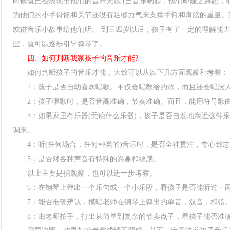
时候就已经表现出他们的音乐天赋 (当音乐响起，他们即随之舞蹈，
为他们的小手骨骼和关节还没有足够力气来支撑手臂和肩膀的重量。
或讲音乐小故事给他们听。 到三四岁以后，孩子有了一定的理解能
些，就可以逐步引导弹琴了。
四、如何判断我家孩子的音乐才能?
如何判断孩子的音乐才能，大致可以从以下几方面观察和考察：
1：孩子是否自幼喜欢唱歌。不仅会唱教给的歌，而且还会唱没
2：孩子唱歌时，是否音高准确，节奏准确。而且，能用符号歌曲
3：如果家里有乐器(无论什么乐器)，孩子是否自发地亲近这件乐
调来。
4：听(任何场合，任何种类的)音乐时，是否全神贯注，专心致志
5：是否对各种声音有特殊的兴趣和敏感。
以上主要是指观察，也可以进一步考察。
6：在钢琴上弹出一个乐句或一个小乐段，看孩子是否能听过一两
7：能否准确辨认，模唱老师在钢琴上弹出的单音，双音，和弦
8：由老师拍手，打出从简单到复杂的节奏点子，看孩子能否准