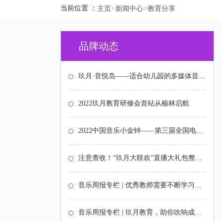
>
>
当前位置 ：
主页
新闻中心
教育分享
品牌动态
玖月·音悦岛——适合幼儿园的多媒体音乐启蒙课程
2022玖月教育研修会首站从榆林启航
2022中国音乐小金钟——第三届全国电子键盘展演北京选拔赛圆满结束
注意查收！“玖月大联欢”直播大礼包整装待发！
音乐周报专栏 | 优秀教师需要不断学习与打磨
音乐周报专栏 | 玖月教育，助你吹响成功的号角