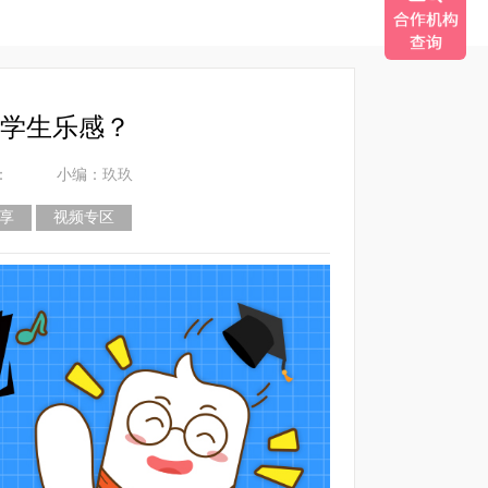
学生乐感？
：
小编：玖玖
享
视频专区