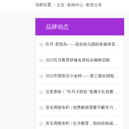
>
>
当前位置 ：
主页
新闻中心
教育分享
品牌动态
玖月·音悦岛——适合幼儿园的多媒体音乐启蒙课程
2022玖月教育研修会首站从榆林启航
2022中国音乐小金钟——第三届全国电子键盘展演北京选拔赛圆满结束
注意查收！“玖月大联欢”直播大礼包整装待发！
音乐周报专栏 | 优秀教师需要不断学习与打磨
音乐周报专栏 | 玖月教育，助你吹响成功的号角