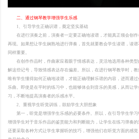
二、通过钢琴教学增强学生乐感
1、引导学生正确识谱，奠定坚实基础
在进行演奏之前，演奏者一定要正确地读谱，才能真正领会创作者
再现。如果想让学生娴熟地进行弹奏，首先就要教会学生读谱，读谱
同样重要。
在创作作品时，作曲家应着眼于情感表达，灵活地选用各种类型的
解这些记号，导致情感表达存在偏差。所以，在进行钢琴教学时，教
唯有学生懂得如何正确地读谱，才能正确理解乐谱的内容，进而通过
乐曲。即使是在平时的练习中，也能够体会到音乐的美感，从而让学
习，不断地提高演奏者的乐感水平。
2、重视学生听觉训练，鼓励学生大胆想象
第一，听觉是增强学生乐感的必要条件。所以，在引导学生学习钢
增强学生对于音乐作品的鉴赏能力和判断能力，让学生在练习弹奏的
还要采取各种方式让学生掌握听的技巧，增强他们在听觉方面的感觉