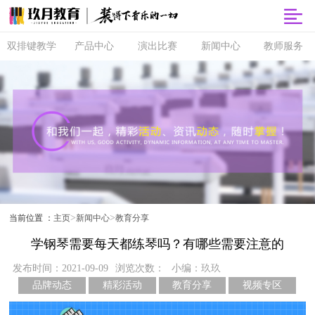
双排键教学
产品中心
演出比赛
新闻中心
教师服务
双排键
玖月商城
超级指尖秀
品牌动态
师资培训
课程体系
玖月智能音
音乐会
精彩活动
玖月教师俱
乐课堂
乐部
直营校区
央视演出
教育分享
玖月琴房
师资查询
音协考级
玖乐团
视频专区
玖月琴房云
全国师资招
双排键升级
课堂
聘
玖月·音悦岛
>
>
当前位置 ：
主页
新闻中心
教育分享
学钢琴需要每天都练琴吗？有哪些需要注意的
发布时间：2021-09-09
浏览次数：
小编：玖玖
品牌动态
精彩活动
教育分享
视频专区