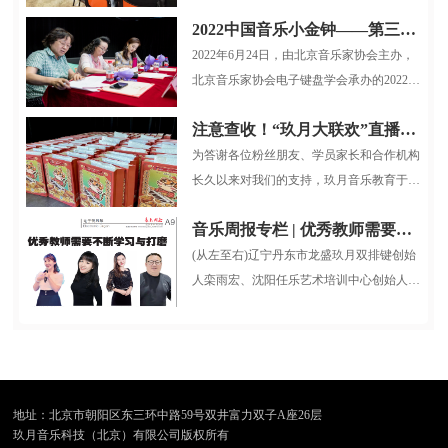
情逐步稳定，玖月教育服务小组再...
2022中国音乐小金钟——第三届全国电子键盘展演北京选拔赛圆满结束
2022年6月24日，由北京音乐家协会主办，
北京音乐家协会电子键盘学会承办的2022中
国音乐小金钟第三届全国电子键盘展...
注意查收！“玖月大联欢”直播大礼包整装待发！
为答谢各位粉丝朋友、学员家长和合作机构
长久以来对我们的支持，玖月音乐教育于12
月26日晚7:30，在抖音平台开展了...
音乐周报专栏 | 优秀教师需要不断学习与打磨
(从左至右)辽宁丹东市龙盛玖月双排键创始
人栾雨宏、沈阳任乐艺术培训中心创始人任
乐、山西省长治市贝克音乐舞蹈...
地址：北京市朝阳区东三环中路59号双井富力双子A座26层
玖月音乐科技（北京）有限公司版权所有