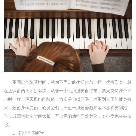
不固定的练琴时间，就像不固定的生活作息一样，扰害己身，总
在上课前两天才拼命练，就像一个礼拜没骑自行车，某天突然骑个10
小时一样，隔天肌肉的酸痛，肯定是自找罪受，达不到真正的健身效
果，还使身体受伤，心灵受创，严重一点还会渐渐地不喜欢骑脚踏
车，或因为骑车时间太长，不自觉的放空导致危险，专心度也丧失殆
尽。
2、记牢当周所学