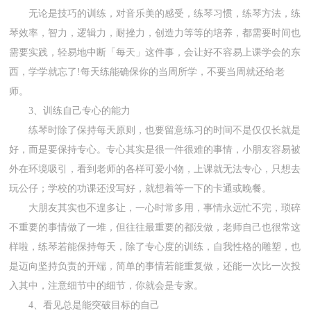
无论是技巧的训练，对音乐美的感受，练琴习惯，练琴方法，练
琴效率，智力，逻辑力，耐挫力，创造力等等的培养，都需要时间也
需要实践，轻易地中断「每天」这件事，会让好不容易上课学会的东
西，学学就忘了!每天练能确保你的当周所学，不要当周就还给老
师。
3、训练自己专心的能力
练琴时除了保持每天原则，也要留意练习的时间不是仅仅长就是
好，而是要保持专心。专心其实是很一件很难的事情，小朋友容易被
外在环境吸引，看到老师的各样可爱小物，上课就无法专心，只想去
玩公仔；学校的功课还没写好，就想着等一下的卡通或晚餐。
大朋友其实也不遑多让，一心时常多用，事情永远忙不完，琐碎
不重要的事情做了一堆，但往往最重要的都没做，老师自己也很常这
样啦，练琴若能保持每天，除了专心度的训练，自我性格的雕塑，也
是迈向坚持负责的开端，简单的事情若能重复做，还能一次比一次投
入其中，注意细节中的细节，你就会是专家。
4、看见总是能突破目标的自己