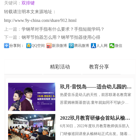
关键词：
双排键
转载请注明本文来源地址：
http://www.9y-china.com/share/912.html
上一篇：
学钢琴对手指有什么要求？手指短能学吗？
下一篇：
钢琴节拍器怎么用？钢琴节拍器使用心得
分享到：
QQ空间
新浪微博
腾讯微博
人人网
微信
品牌动态
精彩活动
教育分享
玖月·音悦岛——适合幼儿园的多媒体音乐启蒙课程
热爱音乐是幼儿的天性，前苏联著名教育家
苏霍姆林斯基曾说:童年就如同不可缺少游
戏和童话一样，也不可缺少音乐...
2022玖月教育研修会首站从榆林启航
6月30日，2022年度玖月教育教师俱乐部入
门研修巡回讲座从榆林站正式出发。随着疫