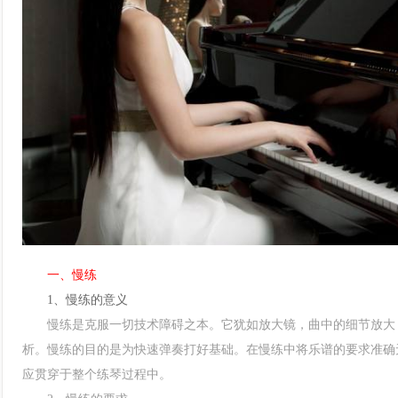
一、慢练
1、慢练的意义
慢练是克服一切技术障碍之本。它犹如放大镜，曲中的细节放大，
析。慢练的目的是为快速弹奏打好基础。在慢练中将乐谱的要求准确
应贯穿于整个练琴过程中。