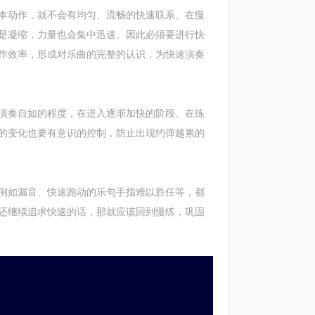
动作，就不会有均匀、流畅的快速联系。在慢
是凝缩，力量也会集中迅速。因此必须要进行快
作效率，形成对乐曲的完整的认识，为快速演奏
奏自如的程度，在进入逐渐加快的阶段。在练
的变化也要有意识的控制，防止出现约弹越累的
如漏音、快速跑动的乐句手指难以胜任等，都
还继续追求快速的话，那就应该回到慢练，巩固