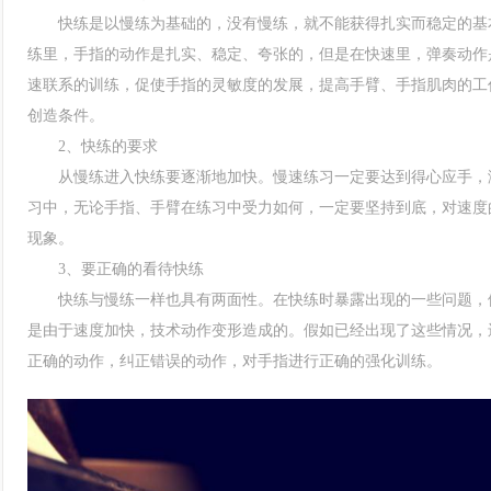
快练是以慢练为基础的，没有慢练，就不能获得扎实而稳定的基本
练里，手指的动作是扎实、稳定、夸张的，但是在快速里，弹奏动作
速联系的训练，促使手指的灵敏度的发展，提高手臂、手指肌肉的工
创造条件。
2、快练的要求
从慢练进入快练要逐渐地加快。慢速练习一定要达到得心应手，演
习中，无论手指、手臂在练习中受力如何，一定要坚持到底，对速度
现象。
3、要正确的看待快练
快练与慢练一样也具有两面性。在快练时暴露出现的一些问题，例
是由于速度加快，技术动作变形造成的。假如已经出现了这些情况，
正确的动作，纠正错误的动作，对手指进行正确的强化训练。