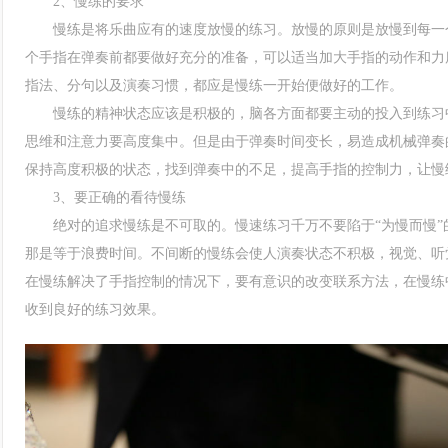
2、慢练的要求
慢练是将乐曲应有的速度放慢的练习。放慢的原则是放慢到每一个
个手指在弹奏前都要做好充分的准备，可以适当加大手指的动作和力
指法、分句以及演奏习惯，都应是慢练一开始便做好的工作。
慢练的精神状态应该是积极的，脑各方面都要主动的投入到练习中
思维和注意力要高度集中。但是由于弹奏时间变长，易造成机械弹奏
保持高度积极的状态，找到弹奏中的不足，提高手指的控制力，让慢
3、要正确的看待慢练
绝对的追求慢练是不可取的。慢速练习千万不要陷于“为慢而慢”
那是等于浪费时间。不间断的慢练会使人演奏状态不积极，视觉、听
在慢练解决了手指控制的情况下，要有意识的改变联系方法，在慢练
收到良好的练习效果。