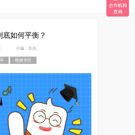
”到底如何平衡？
：
小编：玖玖
享
视频专区