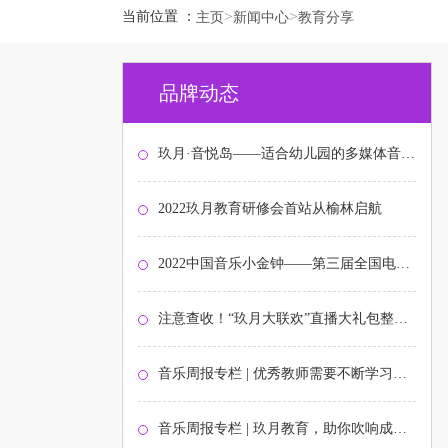
>
>
当前位置 ：
主页
新闻中心
教育分享
品牌动态
玖月·音悦岛——适合幼儿园的多媒体音乐启蒙课程
2022玖月教育研修会首站从榆林启航
2022中国音乐小金钟——第三届全国电子键盘展演北京选拔赛圆满结束
注意查收！“玖月大联欢”直播大礼包整装待发！
音乐周报专栏 | 优秀教师需要不断学习与打磨
音乐周报专栏 | 玖月教育，助你吹响成功的号角