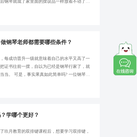
最后钢琴就成了家里面的摆设品一样放着不动了。
引导，这也是到了考验家长和孩子耐心和毅力的时
？做钢琴老师都需要哪些条件？
卡，每成功晋升一级就意味着自己的水平又高了一
地把证书往前一摆，自以为已经是钢琴行家了，就
当当。 可是，事实果真如此简单吗? 一位钢琴老
水平、音乐综合素质和教学能力三个方面，钢琴技
综合素质就是对乐理知识与感...
吗？学哪个更好？
验了玖月教育的双排键课程后，想要学习双排键，