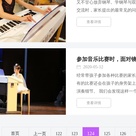
又不甘心放弃钢琴。学钢琴与双
交流时，家长提出的最常见的问
电子管风琴(双排键)演奏家栾
查看详情
问题：一个人可以同时学习毛...
参加音乐比赛时，面对
2020-05-12
经常带孩子参加各种比赛的家
有的比赛还会在孩子的身旁架
演奏细节。 我们会发现这样一
都会保持着斗志昂扬信心满满的
查看详情
旦发现比赛场上有摄像机的时候，
124
首页
上一页
122
123
125
126