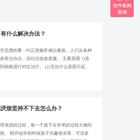
，有什么解决办法？
司空见惯的事，纠正措施常难以奏效。人们从各种
矫治办法，但往往收效甚微。 主要原因 1)造
病根进行对症治疗。 (2)无论什么原因引起的
是在心理方面，都是通过心理变化而导致生理变
发生作用，心理问题的解决不仅难以...
到厌烦坚持不下去怎么办？
循序渐进的过程，每一个孩子在学琴的过程大都经
烦。 刚开始学的时候孩子兴趣很浓厚，可没多