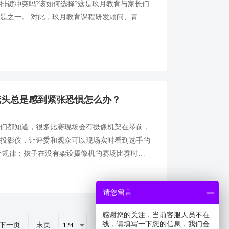
排键冲突吗?该如何选择?这是玖月教育与家长们
题之一。 对此，玖月教育课程研发顾问、青年
冰洋老师有一个特别的比喻，很形象地解释了这个
镜头总是感到紧张恐惧怎么办？
长们都知道，很多比赛现场会有摄像机架在琴前，
上投影仪，让评委和观众可以现场实时看到选手的
个规律：孩子在没有架设摄像机的赛场比赛时，
状态，从亮相到演奏都十分地坦然流利。 可一
他们便开始担心和多虑起来，导...
请您留言
感谢您的关注，当前客服人员不在
线，请填写一下您的信息，我们会
下一页
末页
共
264
页
1319
条