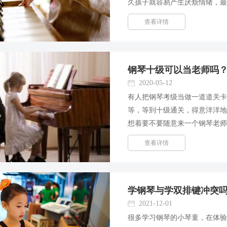
久孩子就容易产生厌烦情绪，
这时，要靠家长和老师的正确
查看详情
刻。 钢琴上每每遇到要跨跃...
钢琴十级可以当老师吗
2020-05-12
有人把钢琴考级当做一道道关
等，等到十级通关，得意洋洋
想着要不要随意来一个钢琴老师
师应具备的素养包括钢琴技术
查看详情
术指的就是专业的演奏程度，音乐
学钢琴与学双排键冲突
2021-12-01
很多学习钢琴的小琴童，在体