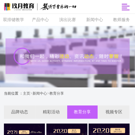
双排键教学
产品中心
演出比赛
新闻中心
教师服务
双排键
玖月商城
超级指尖秀
品牌动态
师资培训
课程体系
玖月智能音
音乐会
精彩活动
玖月教师俱
乐课堂
乐部
直营校区
央视演出
教育分享
玖月琴房
师资查询
音协考级
玖乐团
视频专区
玖月琴房云
全国师资招
双排键升级
课堂
聘
玖月·音悦岛
>
>
当前位置 ：
主页
新闻中心
教育分享
品牌动态
精彩活动
教育分享
视频专区