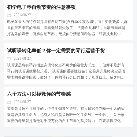
总是看着乐谱演奏。乐谱是图形符号不是声音，如何...
初学电子琴自动节奏的注意事项
2021-08-27
电子琴最大的特点就是具有自动节奏(含自动和弦)功能，而且变化繁多，如
果你跟不准它的节奏，演奏无疑就失败了。 去除自动和弦，自动节奏就是
打击乐的声音，听辨自动节奏，无须你分清是何种响器，只要找出其中的
节拍点并套上它就行。 初学电子琴自动节奏，不要盲目行事，最好讲究原
则注意练习步骤。笔者通过多年的演奏与教学，总...
试听课转化率低？你一定需要的琴行运营干货
2021-08-27
试听课是所有琴行招生实现转化必不可少的运营方式之一，但并不是所有
琴行的试听课效果都乐观。 试听课的重要性就在于它是用户最终决定是否
需求的关键性因素，做好了，你的琴行会口碑相传，蒸蒸日上。反之则会
给成交挂上层层阻碍，鸡肋连连。 在正式开始分享试听课成交经验前，不
妨先让我们来分析一下，通常情况下琴行做试听课的...
六个方法可以拯救你的节奏感
2021-08-27
节奏是音乐不可缺少的，也是学钢琴的关键。有人说它是判断一个人的演
奏是否具有生命力，也有人说它是音乐唯一的生命线。一个歌手、音乐家
重要的考量就是看他对千变万化的自由节奏的掌控能力，而要掌握变化节
奏的前提就是先掌握固定节奏，这种能力并不是天生就具有，而需要后天
努力达到的。 1.使用节拍机 借用节拍机固定的节奏点...