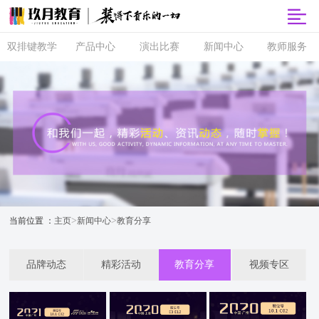
双排键教学
产品中心
演出比赛
新闻中心
教师服务
双排键
玖月商城
超级指尖秀
品牌动态
师资培训
课程体系
玖月智能音
音乐会
精彩活动
玖月教师俱
乐课堂
乐部
直营校区
央视演出
教育分享
玖月琴房
师资查询
音协考级
玖乐团
视频专区
玖月琴房云
全国师资招
双排键升级
课堂
聘
玖月·音悦岛
>
>
当前位置 ：
主页
新闻中心
教育分享
品牌动态
精彩活动
教育分享
视频专区