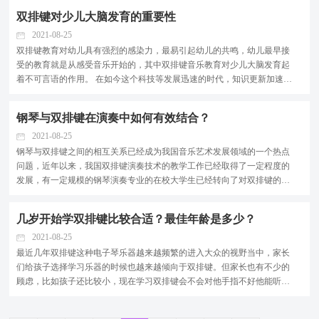
成凤，因此有些家长希望让孩子的基础功从小时候...
双排键对少儿大脑发育的重要性
2021-08-25
双排键教育对幼儿具有强烈的感染力，最易引起幼儿的共鸣，幼儿最早接
受的教育就是从感受音乐开始的，其中双排键音乐教育对少儿大脑发育起
着不可言语的作用。 在如今这个科技等发展迅速的时代，知识更新加速，
对人们的创造能力的要求也越来越高，家长们渐渐发觉幼儿教育必须注重
少儿大脑发育，为他们今后能形成良好的思维智力机...
钢琴与双排键在演奏中如何有效结合？
2021-08-25
钢琴与双排键之间的相互关系已经成为我国音乐艺术发展领域的一个热点
问题，近年以来，我国双排键演奏技术的教学工作已经取得了一定程度的
发展，有一定规模的钢琴演奏专业的在校大学生已经转向了对双排键的演
奏技术的学习实践过程之中。 一、钢琴与双排键的基本构造以及发音原理
(一)钢琴 钢琴是一种形制比较巨大、结构相对精密复...
几岁开始学双排键比较合适？最佳年龄是多少？
2021-08-25
最近几年双排键这种电子琴乐器越来越频繁的进入大众的视野当中，家长
们给孩子选择学习乐器的时候也越来越倾向于双排键。但家长也有不少的
顾虑，比如孩子还比较小，现在学习双排键会不会对他手指不好他能听懂
老师在讲什么吗等等。 其实家长对孩子们有些过于担心了，小朋友学习双
排键会天生具备一些成人不曾有的优势，接下来就带...