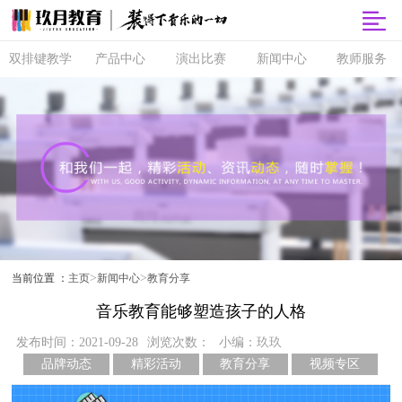
双排键教学
产品中心
演出比赛
新闻中心
教师服务
双排键
玖月商城
超级指尖秀
品牌动态
师资培训
课程体系
玖月智能音
音乐会
精彩活动
玖月教师俱
乐课堂
乐部
直营校区
央视演出
教育分享
玖月琴房
师资查询
音协考级
玖乐团
视频专区
玖月琴房云
全国师资招
双排键升级
课堂
聘
玖月·音悦岛
>
>
当前位置 ：
主页
新闻中心
教育分享
音乐教育能够塑造孩子的人格
发布时间：2021-09-28
浏览次数：
小编：玖玖
品牌动态
精彩活动
教育分享
视频专区