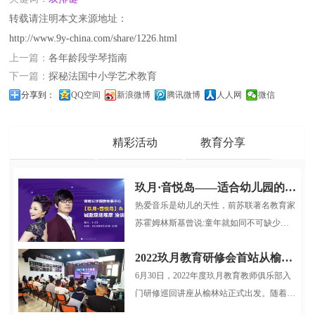
转载请注明本文来源地址：
http://www.9y-china.com/share/1226.html
上一篇：
各年龄段学琴指南
下一篇：
探秘法国中小学艺术教育
分享到：
QQ空间
新浪微博
腾讯微博
人人网
微信
品牌动态
精彩活动
教育分享
玖月·音悦岛——适合幼儿园的多媒体音乐启蒙课程
热爱音乐是幼儿的天性，前苏联著名教育家
苏霍姆林斯基曾说:童年就如同不可缺少游
戏和童话一样，也不可缺少音乐...
2022玖月教育研修会首站从榆林启航
6月30日，2022年度玖月教育教师俱乐部入
门研修巡回讲座从榆林站正式出发。随着疫
情逐步稳定，玖月教育服务小组再...