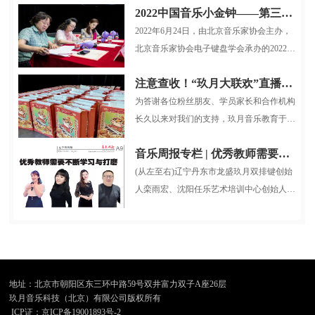
2022中国音乐小金钟——第三届全国电子键盘展演北京选拔赛圆满结束
2022年6月24日，由北京音乐家协会主办，
北京音乐家协会电子键盘学会承办的2022中
国音乐小金钟第三届全国电子键盘展...
注意查收！“玖月大联欢”直播大礼包整装待发！
为答谢各位粉丝朋友、学员家长和合作机构
长久以来对我们的支持，玖月音乐教育于12
月26日晚7:30，在抖音平台开展了...
音乐周报专栏 | 优秀教师需要不断学习与打磨
(从左至右)辽宁丹东市龙盛玖月双排键创始
人栾雨宏、沈阳任乐艺术培训中心创始人任
乐、山西省长治市贝克音乐舞蹈...
地址：北京市朝阳区东三环中路59号双井富力双子A座26层
玖月音乐科技（北京）有限公司版权所有
ICP证：京ICP备19001893号-2