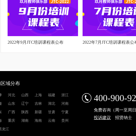
2022年9月JTC培训课程表公布
2022年7月JTC培训课程表公
构区域分布
津
河北
山西
上海
福建
浙江
400-900-9
徽
山东
辽宁
吉林
湖北
河南
免费咨询（周一至周日9:0
东
广西
陕西
新疆
甘肃
宁夏
投诉建议
招贤纳士
海
重庆
湖南
海南
云南
贵州
黑龙江