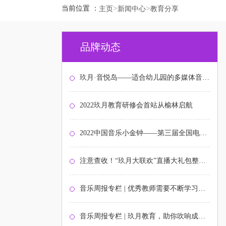
>
>
当前位置 ：
主页
新闻中心
教育分享
品牌动态
玖月·音悦岛——适合幼儿园的多媒体音乐启蒙课程
2022玖月教育研修会首站从榆林启航
2022中国音乐小金钟——第三届全国电子键盘展演北京选拔赛圆满结束
注意查收！“玖月大联欢”直播大礼包整装待发！
音乐周报专栏 | 优秀教师需要不断学习与打磨
音乐周报专栏 | 玖月教育，助你吹响成功的号角