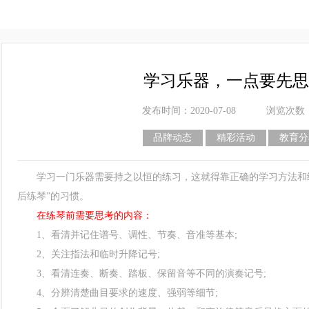
学习乐器，一点要先思
发布时间：2020-07-08
浏览次数
品牌动态
精彩活动
教育分
学习一门乐器需要持之以恒的练习，这就得靠正确的学习方法和练
后练琴”的习惯。
在练琴前需要思考的内容：
1、看清并记住谱号、调性、节奏、音准等基本;
2、关注指法和临时升降记号;
3、看清连奏、断奏、踏板、保留音等不同的演奏记号;
4、分辨清楚曲目要求的速度、强弱等细节;