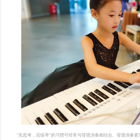
“先思考，后练琴”的习惯可经常与背谱演奏相结合。背谱演奏更