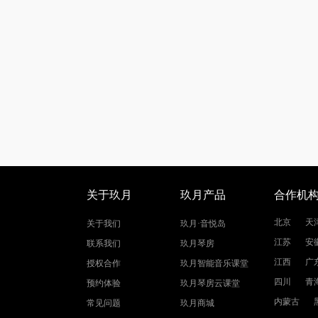
关于玖月
玖月产品
合作机
北京
天
关于我们
玖月·音悦岛
江苏
安
联系我们
玖月琴房
江西
广
授权合作
玖月智能音乐课堂
四川
青
预约体验
玖月琴房云课堂
内蒙古
常见问题
玖月商城