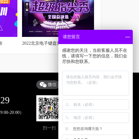
请您留言
布
2022北京电子键盘音乐节全流程
感谢您的关注，当前客服人员不在
线，请填写一下您的信息，我们会
尽快和您联系。
微信
抖音
229
0-20:00）
扫一扫
扫一扫
您想咨询哪方面？