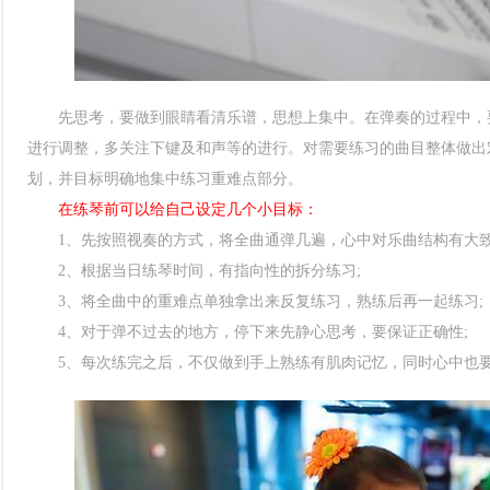
先思考，要做到眼睛看清乐谱，思想上集中。在弹奏的过程中，要
进行调整，多关注下键及和声等的进行。对需要练习的曲目整体做出
划，并目标明确地集中练习重难点部分。
在练琴前可以给自己设定几个小目标：
1、先按照视奏的方式，将全曲通弹几遍，心中对乐曲结构有大致
2、根据当日练琴时间，有指向性的拆分练习;
3、将全曲中的重难点单独拿出来反复练习，熟练后再一起练习;
4、对于弹不过去的地方，停下来先静心思考，要保证正确性;
5、每次练完之后，不仅做到手上熟练有肌肉记忆，同时心中也