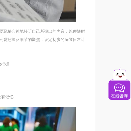
聚精会神地聆听自己所弹出的声音，以便随时
宏观把握及细节的聚焦，设定初步的练琴日常计
把握;
要有记忆