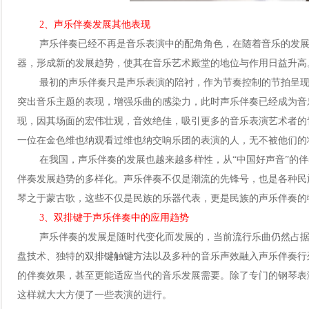
2、声乐伴奏发展其他表现
声乐伴奏已经不再是音乐表演中的配角角色，在随着音乐的发展
器，形成新的发展趋势，使其在音乐艺术殿堂的地位与作用日益升高
最初的声乐伴奏只是声乐表演的陪衬，作为节奏控制的节拍呈现
突出音乐主题的表现，增强乐曲的感染力，此时声乐伴奏已经成为音
现，因其场面的宏伟壮观，音效绝佳，吸引更多的音乐表演艺术者的
一位在金色维也纳观看过维也纳交响乐团的表演的人，无不被他们的
在我国，声乐伴奏的发展也越来越多样性，从“中国好声音”的伴奏
伴奏发展趋势的多样化。声乐伴奏不仅是潮流的先锋号，也是各种民
琴之于蒙古歌，这些不仅是民族的乐器代表，更是民族的声乐伴奏的
3、双排键于声乐伴奏中的应用趋势
声乐伴奏的发展是随时代变化而发展的，当前流行乐曲仍然占据
盘技术、独特的
双排键触键方法
以及多种的音乐声效融入声乐伴奏行
的伴奏效果，甚至更能适应当代的音乐发展需要。除了专门的钢琴表
这样就大大方便了一些表演的进行。