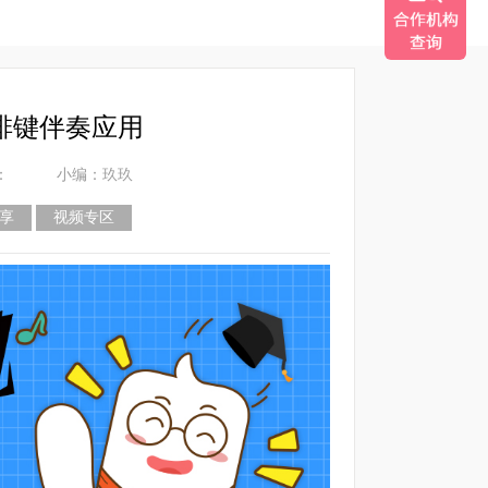
排键伴奏应用
：
小编：玖玖
享
视频专区