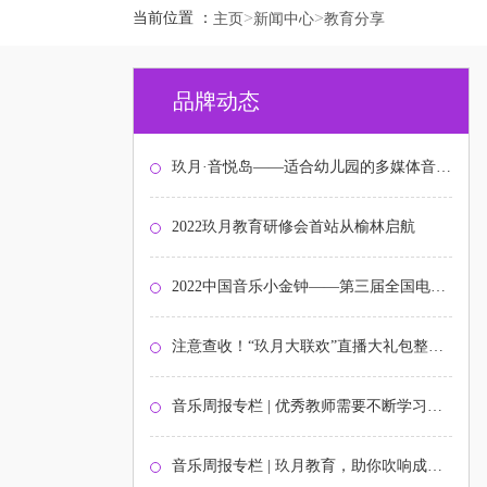
>
>
当前位置 ：
主页
新闻中心
教育分享
品牌动态
玖月·音悦岛——适合幼儿园的多媒体音乐启蒙课程
2022玖月教育研修会首站从榆林启航
2022中国音乐小金钟——第三届全国电子键盘展演北京选拔赛圆满结束
注意查收！“玖月大联欢”直播大礼包整装待发！
音乐周报专栏 | 优秀教师需要不断学习与打磨
音乐周报专栏 | 玖月教育，助你吹响成功的号角