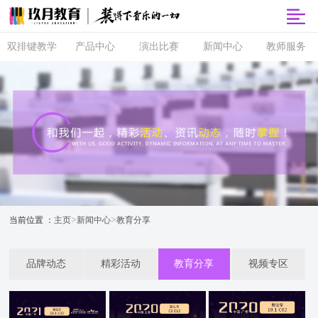
双排键教学
产品中心
演出比赛
新闻中心
教师服务
双排键
玖月商城
超级指尖秀
品牌动态
师资培训
课程体系
玖月智能音
音乐会
精彩活动
玖月教师俱
乐课堂
乐部
直营校区
央视演出
教育分享
玖月琴房
师资查询
音协考级
玖乐团
视频专区
玖月琴房云
全国师资招
双排键升级
课堂
聘
玖月·音悦岛
>
>
当前位置 ：
主页
新闻中心
教育分享
品牌动态
精彩活动
教育分享
视频专区