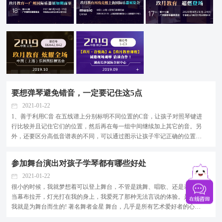
要想弹琴避免错音，一定要记住这5点
2021-01-22
1、善于利用C音 在五线谱上分别标明不同位置的C音，让孩子对照琴键进
行比较并且记住它们的位置，然后再在每一组中间继续加上其它的音。另
外，还要区分高低音谱表的不同，可以通过图示让孩子牢记正确的位置。
2、定位移动法找正确的音 先找准第一个音，依照乐句和音乐的走向，确定
下面的音位，并依次找到邻近的每一个音，这种方法就是定位移动法，对
参加舞台演出对孩子学琴都有哪些好处
初学孩子比较适用...
2021-01-22
很小的时候，我就梦想着可以登上舞台，不管是跳舞、唱歌、还是表演。
当幕布拉开，灯光打在我的身上，我爱死了那种无法言说的体验。是的，
我就是为舞台而生的! 著名舞者金星 舞台，几乎是所有艺术爱好者的心之
所向。 在玖月教育，每年的央视演出机会接连不断，登上央视等大型舞台