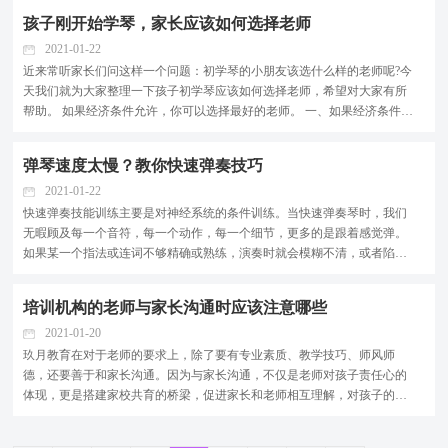
的双排键琴童也是数不胜数。 在这里，每个热爱音乐、热爱双排键的孩子
孩子刚开始学琴，家长应该如何选择老师
都拥有站上大型...
2021-01-22
近来常听家长们问这样一个问题：初学琴的小朋友该选什么样的老师呢?今
天我们就为大家整理一下孩子初学琴应该如何选择老师，希望对大家有所
帮助。 如果经济条件允许，你可以选择最好的老师。 一、如果经济条件允
许，你可以选择最好的老师 许多父母在开始选择老师的时候，由于是刚接
触琴，主观上觉得学琴还是比较奢侈的事，所以一...
弹琴速度太慢？教你快速弹奏技巧
2021-01-22
快速弹奏技能训练主要是对神经系统的条件训练。当快速弹奏琴时，我们
无暇顾及每一个音符，每一个动作，每一个细节，更多的是跟着感觉弹。
如果某一个指法或连词不够精确或熟练，演奏时就会模糊不清，或者陷入
僵局，那将是非常尴尬的。 不只是普通的演奏家，就连著名的钢琴家也会
有这样的场景，所幸他们有很强的应变能力来掩盖这...
培训机构的老师与家长沟通时应该注意哪些
2021-01-20
玖月教育在对于老师的要求上，除了要有专业素质、教学技巧、师风师
德，还要善于和家长沟通。因为与家长沟通，不仅是老师对孩子责任心的
体现，更是搭建家校共育的桥梁，促进家长和老师相互理解，对孩子的学
习和成长达成共识，让家长对老师辛苦付出有进一步的认识，树立机构的
口碑的过程。 在沟通过程中，要做到正向有效沟通，是...